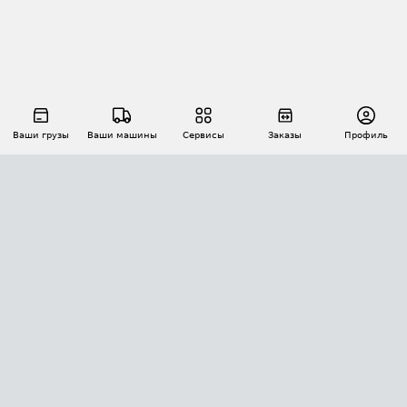
Ваши грузы
Ваши машины
Сервисы
Заказы
Профиль
АВТОМАТИЗАЦИЯ ПЕРЕВОЗОК
Площадки
Заказы
Торги
Тендеры
АТИ-Доки
GPS-мониторинг
АТИ Мессенджер
Цепочки грузов
API ATI.SU
ПОЛЕЗНОЕ
Расчет расстояний
БЕЗОПАСНОСТЬ
Академия ATI.SU