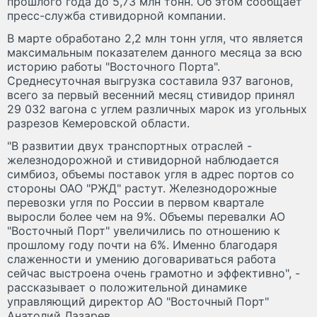
прошлого года до 5,73 млн тонн. Об этом сообщает
пресс-служба стивидорной компании.
В марте обработано 2,2 млн тонн угля, что является
максимальным показателем данного месяца за всю
историю работы "Восточного Порта".
Среднесуточная выгрузка составила 937 вагонов,
всего за первый весенний месяц стивидор принял
29 032 вагона с углем различных марок из угольных
разрезов Кемеровской области.
"В развитии двух транспортных отраслей -
железнодорожной и стивидорной наблюдается
симбиоз, объемы поставок угля в адрес портов со
стороны ОАО "РЖД" растут. Железнодорожные
перевозки угля по России в первом квартале
выросли более чем на 9%. Объемы перевалки АО
"Восточный Порт" увеличились по отношению к
прошлому году почти на 6%. Именно благодаря
слаженности и умению договариваться работа
сейчас выстроена очень грамотно и эффективно", -
рассказывает о положительной динамике
управляющий директор АО "Восточный Порт"
Анатолий Лазарев.