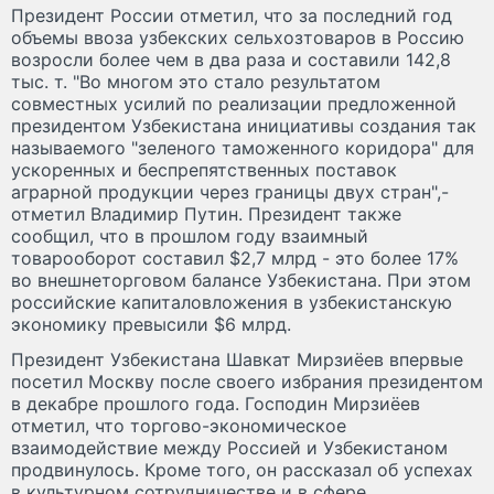
Президент России отметил, что за последний год
объемы ввоза узбекских сельхозтоваров в Россию
возросли более чем в два раза и составили 142,8
тыс. т. "Во многом это стало результатом
совместных усилий по реализации предложенной
президентом Узбекистана инициативы создания так
называемого "зеленого таможенного коридора" для
ускоренных и беспрепятственных поставок
аграрной продукции через границы двух стран",-
отметил Владимир Путин. Президент также
сообщил, что в прошлом году взаимный
товарооборот составил $2,7 млрд - это более 17%
во внешнеторговом балансе Узбекистана. При этом
российские капиталовложения в узбекистанскую
экономику превысили $6 млрд.
Президент Узбекистана Шавкат Мирзиёев впервые
посетил Москву после своего избрания президентом
в декабре прошлого года. Господин Мирзиёев
отметил, что торгово-экономическое
взаимодействие между Россией и Узбекистаном
продвинулось. Кроме того, он рассказал об успехах
в культурном сотрудничестве и в сфере