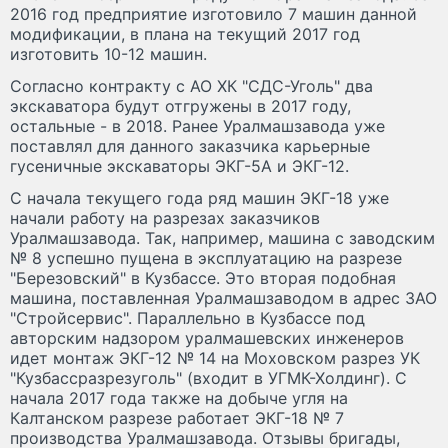
2016 год предприятие изготовило 7 машин данной
модификации, в плана на текущий 2017 год
изготовить 10-12 машин.
Согласно контракту с АО ХК "СДС-Уголь" два
экскаватора будут отгружены в 2017 году,
остальные - в 2018. Ранее Уралмашзавода уже
поставлял для данного заказчика карьерные
гусеничные экскаваторы ЭКГ-5А и ЭКГ-12.
С начала текущего года ряд машин ЭКГ-18 уже
начали работу на разрезах заказчиков
Уралмашзавода. Так, например, машина с заводским
№ 8 успешно пущена в эксплуатацию на разрезе
"Березовский" в Кузбассе. Это вторая подобная
машина, поставленная Уралмашзаводом в адрес ЗАО
"Стройсервис". Параллельно в Кузбассе под
авторским надзором уралмашевских инженеров
идет монтаж ЭКГ-12 № 14 на Моховском разрез УК
"Кузбассразрезуголь" (входит в УГМК-Холдинг). С
начала 2017 года также на добыче угля на
Калтанском разрезе работает ЭКГ-18 № 7
производства Уралмашзавода. Отзывы бригады,