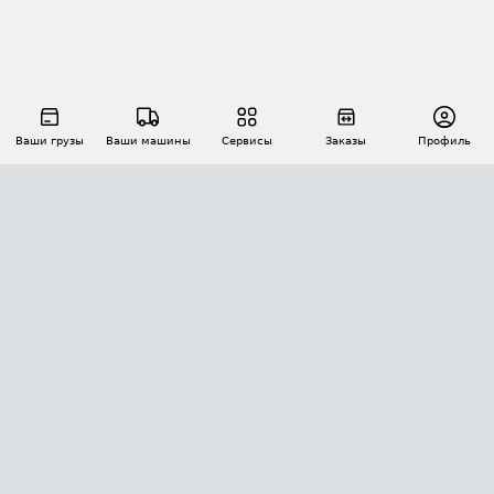
Ваши грузы
Ваши машины
Сервисы
Заказы
Профиль
АВТОМАТИЗАЦИЯ ПЕРЕВОЗОК
Площадки
Заказы
Торги
Тендеры
АТИ-Доки
GPS-мониторинг
АТИ Мессенджер
Цепочки грузов
API ATI.SU
ПОЛЕЗНОЕ
Расчет расстояний
БЕЗОПАСНОСТЬ
Академия ATI.SU
ATI.SU о безопасности