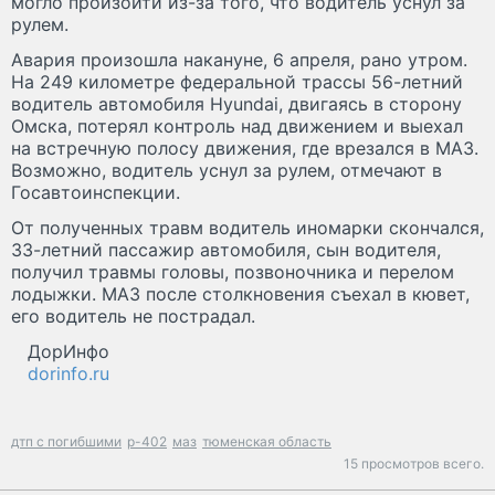
могло произойти из-за того, что водитель уснул за
рулем.
Авария произошла накануне, 6 апреля, рано утром.
На 249 километре федеральной трассы 56-летний
водитель автомобиля Hyundai, двигаясь в сторону
Омска, потерял контроль над движением и выехал
на встречную полосу движения, где врезался в МАЗ.
Возможно, водитель уснул за рулем, отмечают в
Госавтоинспекции.
От полученных травм водитель иномарки скончался,
33-летний пассажир автомобиля, сын водителя,
получил травмы головы, позвоночника и перелом
лодыжки. МАЗ после столкновения съехал в кювет,
его водитель не пострадал.
ДорИнфо
dorinfo.ru
дтп с погибшими
р-402
маз
тюменская область
15 просмотров всего.