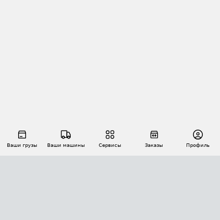
Ваши грузы
Ваши машины
Сервисы
Заказы
Профиль
АВТОМАТИЗАЦИЯ ПЕРЕВОЗОК
Площадки
Заказы
Торги
Тендеры
АТИ-Доки