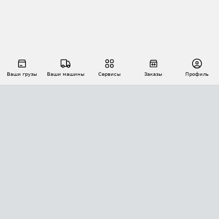
Ваши грузы
Ваши машины
Сервисы
Заказы
Профиль
АВТОМАТИЗАЦИЯ ПЕРЕВОЗОК
Площадки
Заказы
Торги
Тендеры
АТИ-Доки
GPS-мониторинг
АТИ Мессенджер
Цепочки грузов
API ATI.SU
ПОЛЕЗНОЕ
Расчет расстояний
БЕЗОПАСНОСТЬ
Академия ATI.SU