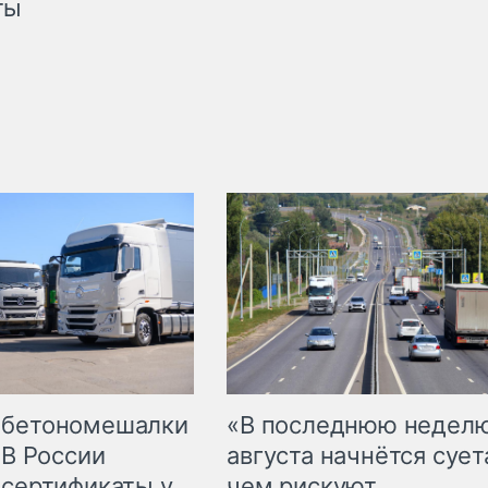
ты
 бетономешалки
«В последнюю недел
 В России
августа начнётся суета
 сертификаты у
чем рискуют