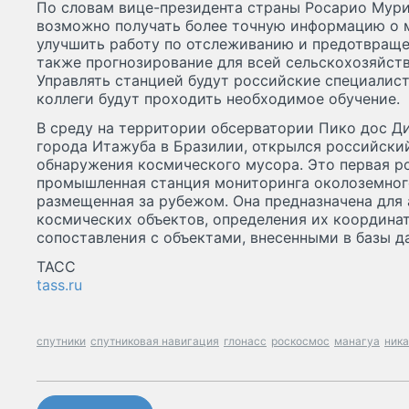
По словам вице-президента страны Росарио Мури
возможно получать более точную информацию о 
улучшить работу по отслеживанию и предотвраще
также прогнозирование для всей сельскохозяйств
Управлять станцией будут российские специалист
коллеги будут проходить необходимое обучение.
В среду на территории обсерватории Пико дос Д
города Итажуба в Бразилии, открылся российски
обнаружения космического мусора. Это первая р
промышленная станция мониторинга околоземног
размещенная за рубежом. Она предназначена для
космических объектов, определения их координат
сопоставления с объектами, внесенными в базы д
ТАСС
tass.ru
спутники
спутниковая навигация
глонасс
роскосмос
манагуа
ник