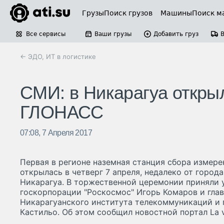
Грузы
Поиск грузов
Машины
Поиск м
Все сервисы
Ваши грузы
Добавить груз
← ЭДО, ИТ в логистике
СМИ: в Никарагуа откры
ГЛОНАСС
07:08, 7 Апреля 2017
Первая в регионе наземная станция сбора изме
открылась в четверг 7 апреля, недалеко от город
Никарагуа. В торжественной церемонии приняли 
госкорпорации "Роскосмос" Игорь Комаров и глав
Никарагуанского института телекоммуникаций и п
Кастильо. Об этом сообщил новостной портал La v