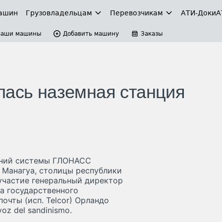
ашин
Грузовладельцам
Перевозчикам
АТИ-Доки
А
Ваши машины
Добавить машину
Заказы
лась наземная станция
рений системы ГЛОНАСС
а Манагуа, столицы республики
участие генеральный директор
а государственного
очты (исп. Telcor) Орландо
oz del sandinismo.