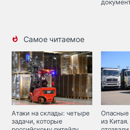
докумен
Самое читаемое
Опасные
Атаки на склады: четыре
из Китая.
задачи, которые
отозвали
российскому ритейлу