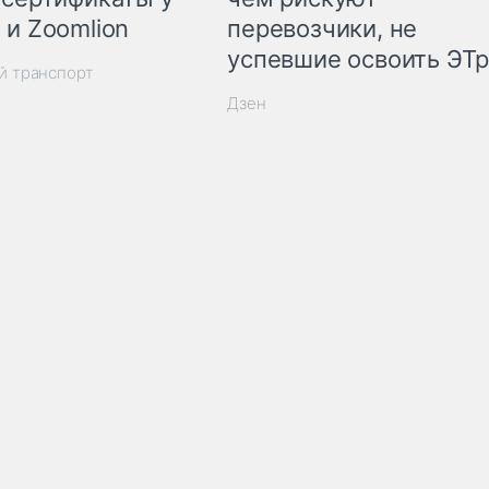
 и Zoomlion
перевозчики, не
успевшие освоить ЭТ
й транспорт
Дзен