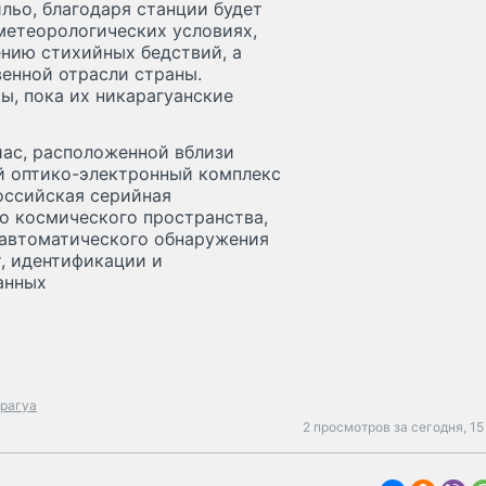
льо, благодаря станции будет
метеорологических условиях,
нию стихийных бедствий, а
енной отрасли страны.
ы, пока их никарагуанские
иас, расположенной вблизи
й оптико-электронный комплекс
оссийская серийная
о космического пространства,
 автоматического обнаружения
, идентификации и
анных
арагуа
2 просмотров за сегодня,
15