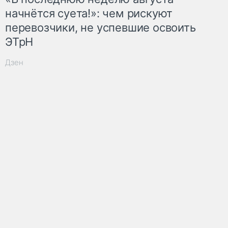
начнётся суета!»: чем рискуют
перевозчики, не успевшие освоить
ЭТрН
Дзен