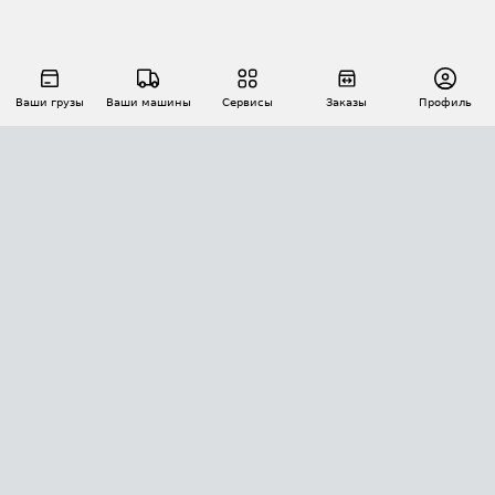
Ваши грузы
Ваши машины
Сервисы
Заказы
Профиль
АВТОМАТИЗАЦИЯ ПЕРЕВОЗОК
Площадки
Заказы
Торги
Тендеры
АТИ-Доки
GPS-мониторинг
АТИ Мессенджер
Цепочки грузов
API ATI.SU
ПОЛЕЗНОЕ
Расчет расстояний
БЕЗОПАСНОСТЬ
Академия ATI.SU
ATI.SU о безопасности
Звезды ATI.SU на вашем сайте
КОНТАКТЫ И ТАРИФЫ
Памятка по проверке контрагентов
Индекс ATI.SU FTL РФ