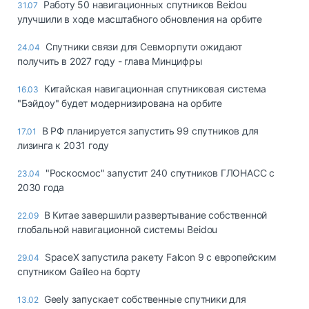
Работу 50 навигационных спутников Beidou
31.07
улучшили в ходе масштабного обновления на орбите
Спутники связи для Севморпути ожидают
24.04
получить в 2027 году - глава Минцифры
Китайская навигационная спутниковая система
16.03
"Бэйдоу" будет модернизирована на орбите
В РФ планируется запустить 99 спутников для
17.01
лизинга к 2031 году
"Роскосмос" запустит 240 спутников ГЛОНАСС с
23.04
2030 года
В Китае завершили развертывание собственной
22.09
глобальной навигационной системы Beidou
SpaceX запустила ракету Falcon 9 с европейским
29.04
спутником Galileo на борту
Geely запускает собственные спутники для
13.02