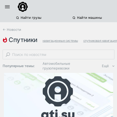
Найти грузы
Найти машины
← Новости
спутники
навигационные системы
спутниковая навигация
китай
Автомобильные
Популярные темы:
Ещё
грузоперевозки
Региональная
логистика
ЭДО, ИТ в
логистике
Дороги,
инфраструктура