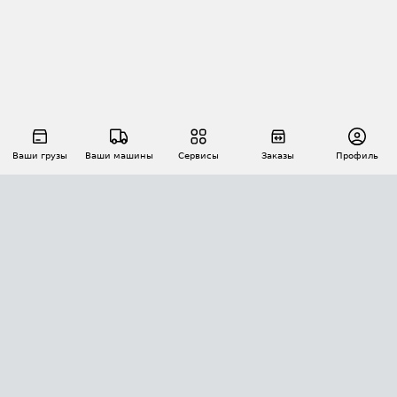
Ваши грузы
Ваши машины
Сервисы
Заказы
Профиль
АВТОМАТИЗАЦИЯ ПЕРЕВОЗОК
Площадки
Заказы
Торги
Тендеры
АТИ-Доки
GPS-мониторинг
АТИ Мессенджер
Цепочки грузов
API ATI.SU
ПОЛЕЗНОЕ
Расчет расстояний