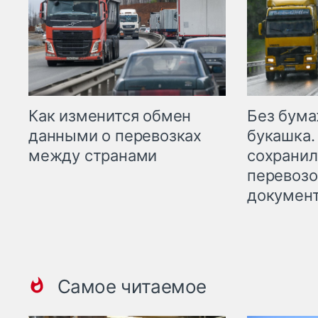
Как изменится обмен
Без бума
данными о перевозках
букашка.
между странами
сохрани
перевоз
докумен
Самое читаемое