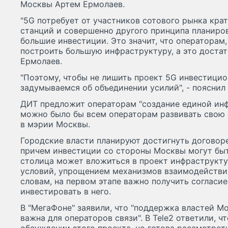
Москвы Артем Ермолаев.
"5G потребует от участников сотового рынка кра
станций и совершенно другого принципа планиров
большие инвестиции. Это значит, что операторам,
построить большую инфраструктуру, а это достато
Ермолаев.
"Поэтому, чтобы не лишить проект 5G инвестици
задумываемся об объединении усилий", - пояснил
ДИТ предложит операторам "создание единой инф
можно было бы всем операторам развивать свою с
в мэрии Москвы.
Городские власти планируют достигнуть договоре
причем инвестиции со стороны Москвы могут бы
столица может вложиться в проект инфраструкту
условий, упрощением механизмов взаимодействия
словам, на первом этапе важно получить согласи
инвестировать в него.
В "МегаФоне" заявили, что "поддержка властей М
важна для операторов связи". В Tele2 ответили, ч