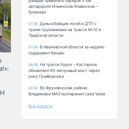
раньше привели в порядок 5 км
автодороги Ильинское-Хованское –
Кулачево
Дальнобойщик погиб в ДТП с
07.08
тремя грузовиками на трассе М-10 в
Тверской области
В Ивановской области за неделю
07.08
подешевел бензин
ю
На трассе Курск – Касторное
06.08
!»:
обновляют 65-метровый мост через
реку Грайворонка
Во Фрунзенском районе
06.08
рН
Владимира МАЗ протаранил Lada Vesta
Все новости