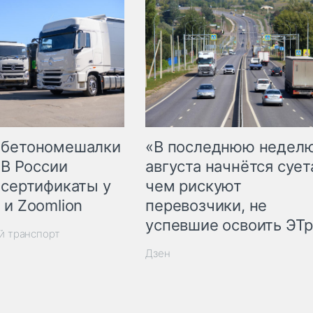
 бетономешалки
«В последнюю недел
 В России
августа начнётся суета
 сертификаты у
чем рискуют
 и Zoomlion
перевозчики, не
успевшие освоить ЭТ
й транспорт
Дзен