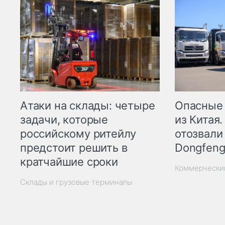
Опасные
Атаки на склады: четыре
из Китая.
задачи, которые
отозвали
российскому ритейлу
Dongfeng
предстоит решить в
кратчайшие сроки
Коммерчески
Склады и грузовые терминалы