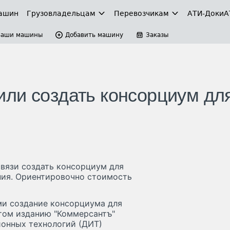
ашин
Грузовладельцам
Перевозчикам
АТИ-Доки
А
Ваши машины
Добавить машину
Заказы
ли создать консорциум дл
вязи создать консорциум для
ния. Ориентировочно стоимость
и создание консорциума для
этом изданию "Коммерсантъ"
онных технологий (ДИТ)