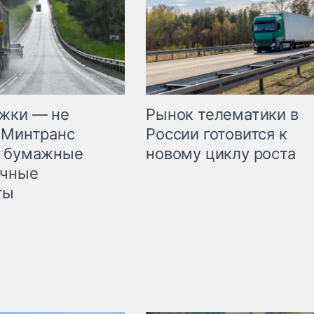
жки — не
Рынок телематики в
 Минтранс
России готовится к
л бумажные
новому циклу роста
очные
ты