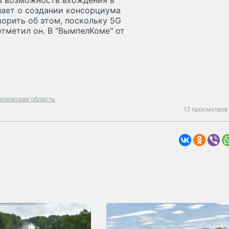
ть возможность вхождения в
нает о создании консорциума
ворить об этом, поскольку 5G
 отметил он. В "ВымпелКоме" от
осковская область
12 просмотров