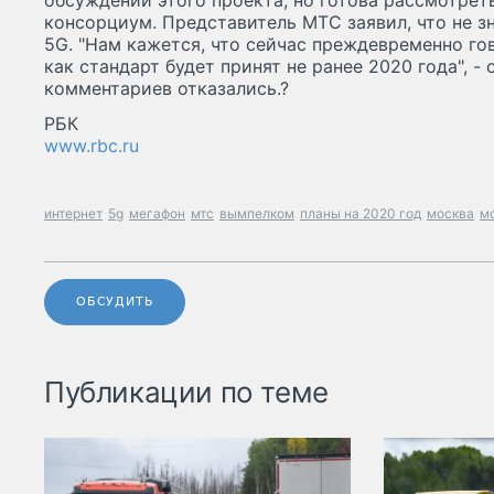
обсуждении этого проекта, но готова рассмотре
консорциум. Представитель МТС заявил, что не з
5G. "Нам кажется, что сейчас преждевременно го
как стандарт будет принят не ранее 2020 года", -
комментариев отказались.?
РБК
www.rbc.ru
интернет
5g
мегафон
мтс
вымпелком
планы на 2020 год
москва
м
ОБСУДИТЬ
Публикации по теме