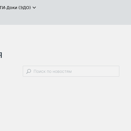
ТИ-Доки (ЭДО)
я