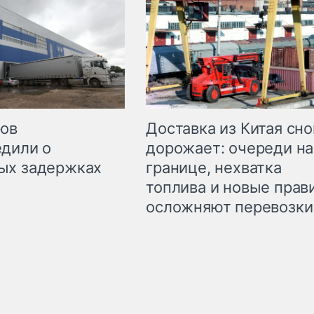
Доставка из Китая сно
ров
дорожает: очереди на
дили о
границе, нехватка
ых задержках
топлива и новые прав
осложняют перевозки