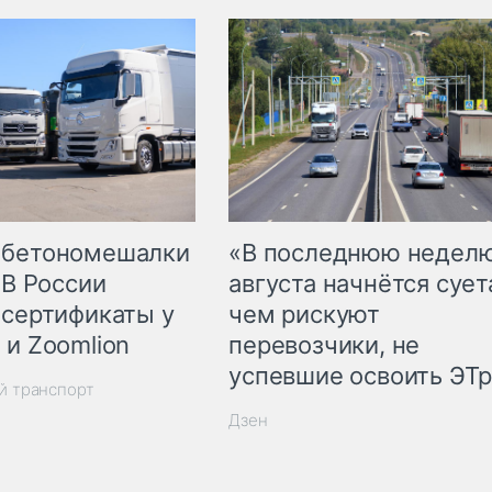
 бетономешалки
«В последнюю недел
 В России
августа начнётся суета
 сертификаты у
чем рискуют
 и Zoomlion
перевозчики, не
успевшие освоить ЭТ
й транспорт
Дзен