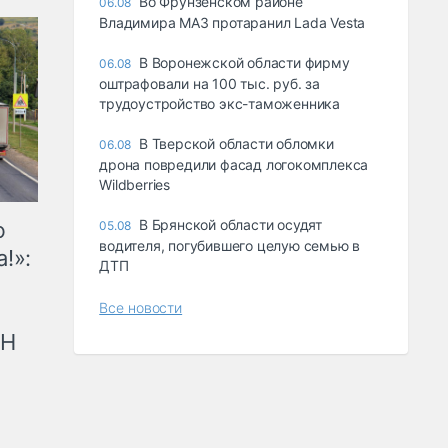
Во Фрунзенском районе
06.08
Владимира МАЗ протаранил Lada Vesta
В Воронежской области фирму
06.08
оштрафовали на 100 тыс. руб. за
трудоустройство экс-таможенника
В Тверской области обломки
06.08
дрона повредили фасад логокомплекса
Wildberries
В Брянской области осудят
ю
05.08
водителя, погубившего целую семью в
!»:
ДТП
Все новости
рН