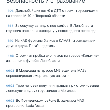
Безопасность и страхование
Дальнобойщик погиб в ДТП с тремя грузовиками
18:06
на трассе М-10 в Тверской области
За секунду затянуло под колёса. В Ленобласти
16:55
грузовик наехал на женщину у пешеходного перехода
На КАД фургоны бились о КАМАЗ, ограждение и
15:10
друг о друга. Погиб водитель
Огромная пробка скопилась на трассе «Кола» из-
14:08
за аварии с фурой в Ленобласти
В Мордовии на трассе М-5 водитель МАЗа
06.08
спровоцировал смертельную аварию
Трое человек получили травмы при столкновении
06.08
легковушки и двух грузовиков в Могилеве
Во Фрунзенском районе Владимира МАЗ
06.08
протаранил Lada Vesta