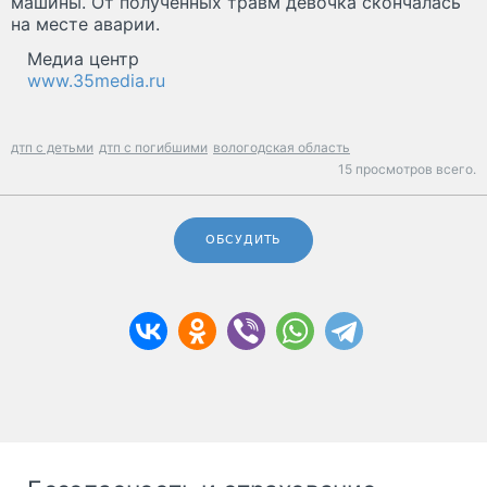
машины. От полученных травм девочка скончалась
на месте аварии.
Медиа центр
www.35media.ru
дтп с детьми
дтп с погибшими
вологодская область
15 просмотров всего.
ОБСУДИТЬ