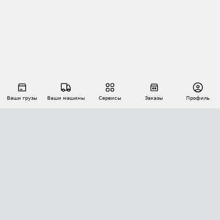
Ваши грузы
Ваши машины
Сервисы
Заказы
Профиль
АВТОМАТИЗАЦИЯ ПЕРЕВОЗОК
Площадки
Заказы
Торги
Тендеры
АТИ-Доки
GPS-мониторинг
АТИ Мессенджер
Цепочки грузов
API ATI.SU
ПОЛЕЗНОЕ