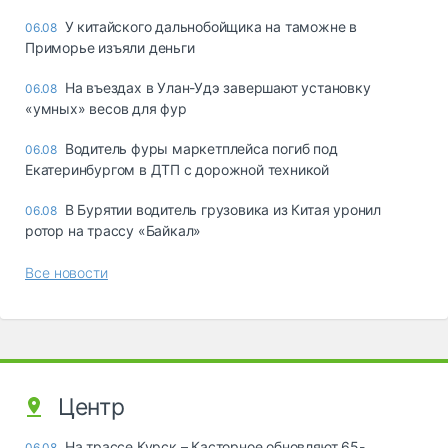
У китайского дальнобойщика на таможне в
06.08
Приморье изъяли деньги
Ha въeздax в Улaн-Удэ зaвepшaют ycтaнoвкy
06.08
«yмныx» вecoв для фyp
Водитель фуры маркетплейса погиб под
06.08
Екатеринбургом в ДТП с дорожной техникой
В Бурятии водитель грузовика из Китая уронил
06.08
ротор на трассу «Байкал»
Все новости
Центр
На трассе Курск – Касторное обновляют 65-
06.08