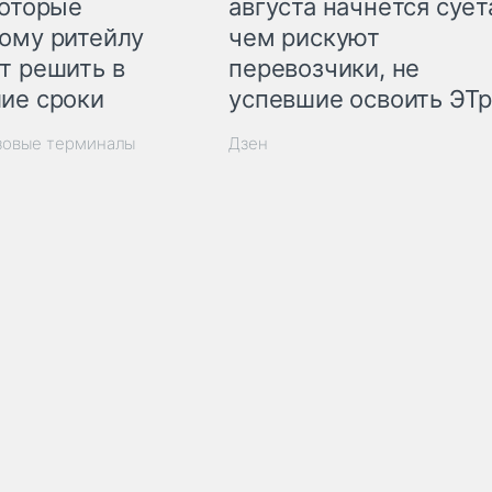
которые
августа начнётся суета
ому ритейлу
чем рискуют
т решить в
перевозчики, не
ие сроки
успевшие освоить ЭТ
зовые терминалы
Дзен