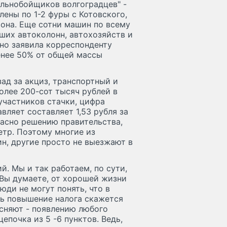
льнобойщиков волгоградцев" -
ены по 1-2 фуры с Котовского,
она. Еще сотни машин по всему
ших автоколонн, автохозяйств и
нно заявила корреспонденту
менее 50% от общей массы
ад за акциз, транспортный и
олее 200-сот тысяч рублей в
 участников стачки, цифра
вляет составляет 1,53 рубля за
гласно решению правительства,
метр. Поэтому многие из
н, другие просто не выезжают в
й. Мы и так работаем, по сути,
 Вы думаете, от хорошей жизни
юди не могут понять, что в
дь повышение налога скажется
ясняют - появлению любого
епочка из 5 -6 пунктов. Ведь,