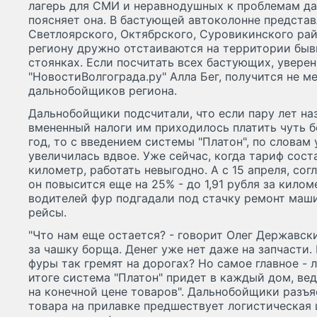
лагерь для СМИ и неравнодушных к проблемам да
поясняет она. В бастующей автоколонне представл
Светлоярского, Октябрского, Суровикинского рай
региону дружно отстаиваются на территории быв
стоянках. Если посчитать всех бастующих, увере
"НовостиВолгограда.ру" Алла Бег, получится не 
дальнобойщиков региона.
Дальнобойщики подсчитали, что если пару лет наз
вмененный налоги им приходилось платить чуть б
год, то с введением системы "Платон", по словам
увеличилась вдвое. Уже сейчас, когда тариф соста
километр, работать невыгодно. А с 15 апреля, со
он повысится еще на 25% - до 1,91 рубля за кило
водителей фур подгадали под стачку ремонт маши
рейсы.
"Что нам еще остается? - говорит Олег Державски
за чашку борща. Денег уже нет даже на запчасти.
фуры так гремят на дорогах? Но самое главное - л
итоге система "Платон" придет в каждый дом, ве
на конечной цене товаров". Дальнобойщики разъ
товара на прилавке предшествует логистическая ц