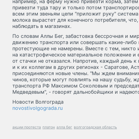
например, на ферму нужно привезти корма, затем
привезти туда тару и только потом транспортиров
всем этим звеньям цепи "приложит руку" система 
молока вырастет для конечного потребителя, что,
наблюдать в магазинах.
По словам Аллы Бег, забастовка бессрочная и ми
движению транспорта или совершать какие-либо
протестующие не намерены. Вместе с тем, никто
на катастрофическое материальное положение и 
от стачки не отказался. Напротив, каждый день 
и к их коллегам в других регионах - Саратове, Ас
присоединяются новые члены. "Мы ждем внимания
чинов, которые могут повлиять на нашу судьбу, 
транспорта РФ Максимом Соколовым и председа
Медведевым", - говорят дальнобойщики и надеют
Новости Волгограда
novostivolgograda.ru
акции протеста
платон
алла бег
волгоградская область