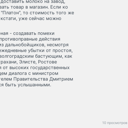
 доставить молоко на завод,
ать товар в магазин. Если ко
"Платон", то стоимость того же
 кстати, уже сейчас можно
рная - создавать помехи
 противоправные действия
 из дальнобойщиков, несмотря
ежедневные убытки от простоя,
к волгоградским бастующим, как
трахани, Элисте, Ростове
 от высоких государственных
ждем диалога с министром
телем Правительства Дмитрием
ся быть услышанными.
10 просмотров 