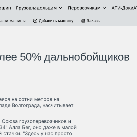
ашин
Грузовладельцам
Перевозчикам
АТИ-Доки
А
Ваши машины
Добавить машину
Заказы
олее 50% дальнобойщиков
аяся на сотни метров на
паде Волгограда, насчитывает
т Союза грузоперевозчиков и
4" Алла Бег, оно даже в малой
 стачки. "Здесь у нас просто