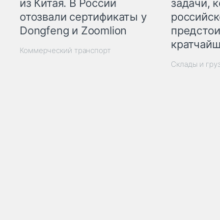
из Китая. В России
задачи, 
отозвали сертификаты у
российск
Dongfeng и Zoomlion
предстои
кратчайш
Коммерческий транспорт
Склады и гру