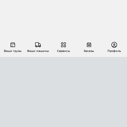
Ваши грузы
Ваши машины
Сервисы
Заказы
Профиль
АВТОМАТИЗАЦИЯ ПЕРЕВОЗОК
Площадки
Заказы
Торги
Тендеры
АТИ-Доки
GPS-мониторинг
АТИ Мессенджер
Цепочки грузов
API ATI.SU
ПОЛЕЗНОЕ
Расчет расстояний