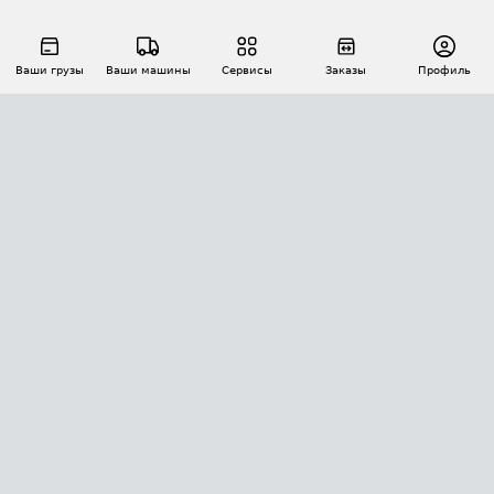
Ваши грузы
Ваши машины
Сервисы
Заказы
Профиль
АВТОМАТИЗАЦИЯ ПЕРЕВОЗОК
Площадки
Заказы
Торги
Тендеры
АТИ-Доки
GPS-мониторинг
АТИ Мессенджер
Цепочки грузов
API ATI.SU
ПОЛЕЗНОЕ
Расчет расстояний
БЕЗОПАСНОСТЬ
Академия ATI.SU
ATI.SU о безопасности
Звезды ATI.SU на вашем сайте
КОНТАКТЫ И ТАРИФЫ
Памятка по проверке контрагентов
Индекс ATI.SU FTL РФ
О системе ATI.SU
Светофор+
Средние ставки
ИНФОРМАЦИЯ