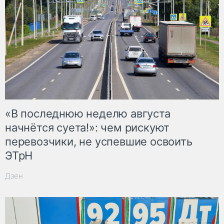
«В последнюю неделю августа
начнётся суета!»: чем рискуют
перевозчики, не успевшие освоить
ЭТрН
Дзен