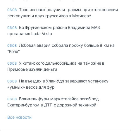
Трое человек получили травмы при столкновении
06.08
легковушки и двух грузовиков в Могилеве
Во Фрунзенском районе Владимира МАЗ
06.08
протаранил Lada Vesta
Лобовая авария собрала пробку больше 8 км на
06.08
"Коле"
У китайского дальнобойщика на таможне в
06.08
Приморье изъяли деньги
Ha въeздax в Улaн-Удэ зaвepшaют ycтaнoвкy
06.08
«yмныx» вecoв для фyp
Водитель фуры маркетплейса погиб под
06.08
Екатеринбургом в ДТП с дорожной техникой
Все новости