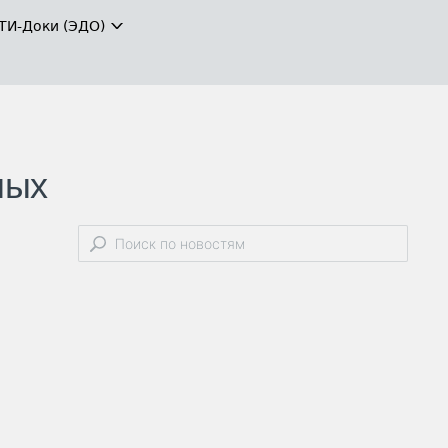
ТИ-Доки (ЭДО)
ных