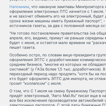
Напомним
, что накануне замглавы Минпромторга 
оформление электронных ПТС начнется с 1 июля.
и не захочет обменять его на электронный, будет
срока жизни машины иметь бумажный паспорт", - 
источников газеты, за два с половиной месяца ос
"Не готово постановление правительства (на об
апреля, его, видимо, примут не раньше середины
будет с июня, и остается мало времени на "раскач
пишет газета.
Особенно остро, по словам вице-президента груп
оформления ЭПТС с доработчиками коммерческог
среднем бизнесе, "многие из которых не облада
системой" (у ГАЗа более 1,5 тыс. доработчиков). В
переходный период надо продлить "хотя бы на пол
кто будет оформлять ЭПТС для импорта, не отлаж
грозит "коллапсом" с июля.
О том, что С 1 июля на смену бумажному Паспорт
придёт электронный, "Авто Mail.Ru" писал еще в н
все без исключения производители автомобилей 
электронных паспортов. С этой даты бумажные П