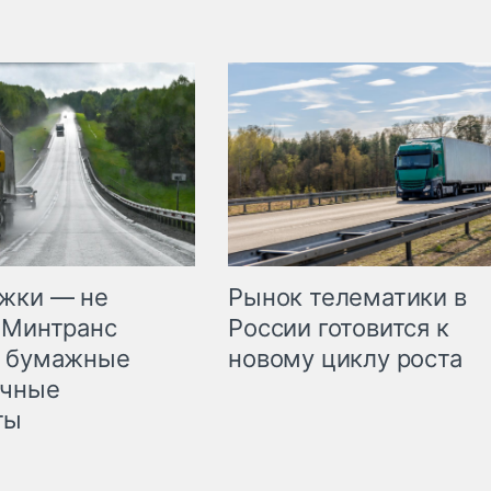
жки — не
Рынок телематики в
 Минтранс
России готовится к
л бумажные
новому циклу роста
очные
ты