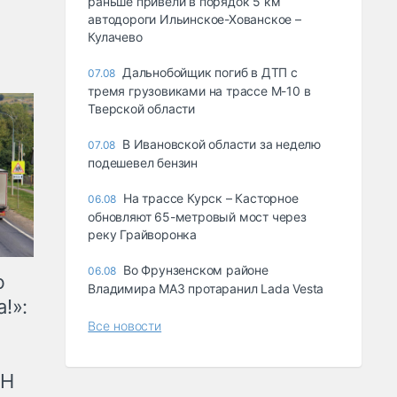
раньше привели в порядок 5 км
автодороги Ильинское-Хованское –
Кулачево
Дальнобойщик погиб в ДТП с
07.08
тремя грузовиками на трассе М-10 в
Тверской области
В Ивановской области за неделю
07.08
подешевел бензин
На трассе Курск – Касторное
06.08
обновляют 65-метровый мост через
реку Грайворонка
Во Фрунзенском районе
06.08
ю
Владимира МАЗ протаранил Lada Vesta
!»:
Все новости
рН