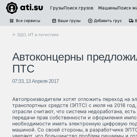
Грузы
Поиск грузов
Машины
Поиск м
Все сервисы
Ваши грузы
Добавить груз
← ЭДО, ИТ в логистике
Автоконцерны предложил
ПТС
07:33, 13 Апреля 2017
Автопроизводители хотят отложить переход на э
транспортных средств (ЭПТС) с июля на 2018 год,
отрасли считают, что система недоработана, есть
передачи прав собственности и оформления имп
необходимости иметь электронную цифровую под
машиной. Со своей стороны, в разработчике ЭПТС
уверяют, что большинство проблем решаемы и отс