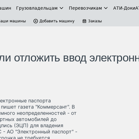
ашин
Грузовладельцам
Перевозчикам
АТИ-Доки
А
Ваши машины
Добавить машину
Заказы
и отложить ввод электрон
лектронные паспорта
 пишет газета "Коммерсант". В
 много неопределенностей - от
ортных автомобилей до
пись (ЭЦП) для владения
 - АО "Электронный паспорт" -
рочка не требуется.