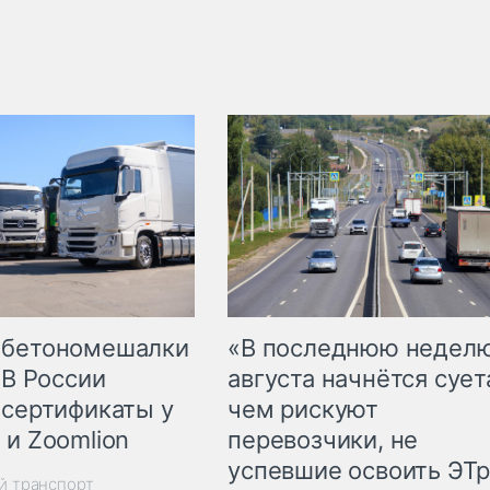
 бетономешалки
«В последнюю недел
 В России
августа начнётся суета
 сертификаты у
чем рискуют
 и Zoomlion
перевозчики, не
успевшие освоить ЭТ
й транспорт