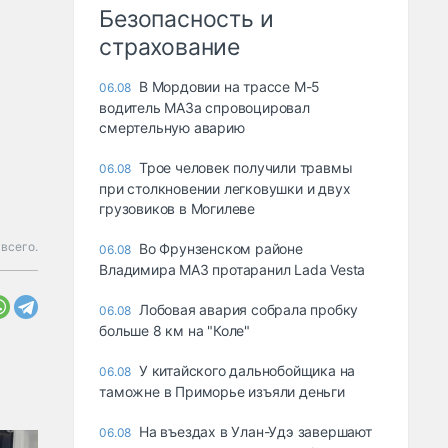
Безопасность и
страхование
В Мордовии на трассе М-5
06.08
водитель МАЗа спровоцировал
смертельную аварию
Трое человек получили травмы
06.08
при столкновении легковушки и двух
грузовиков в Могилеве
всего.
Во Фрунзенском районе
06.08
Владимира МАЗ протаранил Lada Vesta
Лобовая авария собрала пробку
06.08
больше 8 км на "Коле"
У китайского дальнобойщика на
06.08
таможне в Приморье изъяли деньги
Ha въeздax в Улaн-Удэ зaвepшaют
06.08