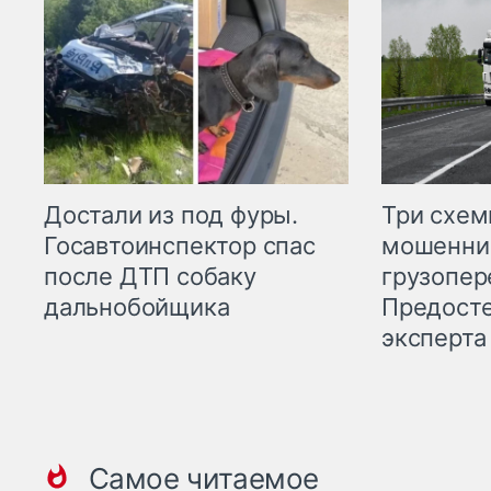
Три схе
Достали из под фуры.
мошенни
Госавтоинспектор спас
грузопер
после ДТП собаку
Предост
дальнобойщика
эксперта
Самое читаемое