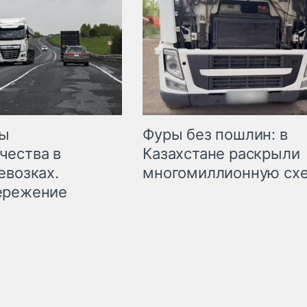
мы
Фуры без пошлин: в
чества в
Казахстане раскрыли
евозках.
многомиллионную сх
ережение