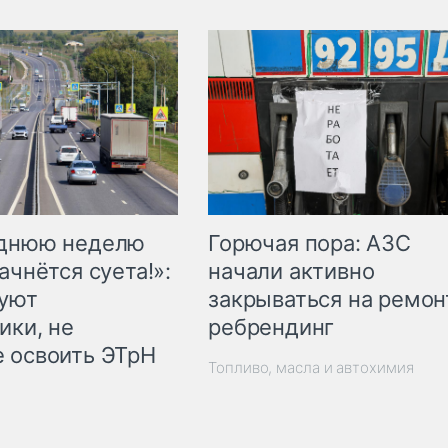
Горючая пора: АЗС
еднюю неделю
начали активно
ачнётся суета!»:
закрываться на ремон
куют
ребрендинг
ики, не
 освоить ЭТрН
Топливо, масла и автохимия