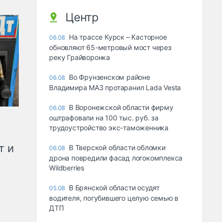
Центр
На трассе Курск – Касторное
06.08
обновляют 65-метровый мост через
реку Грайворонка
Во Фрунзенском районе
06.08
Владимира МАЗ протаранил Lada Vesta
В Воронежской области фирму
06.08
оштрафовали на 100 тыс. руб. за
трудоустройство экс-таможенника
т и
В Тверской области обломки
06.08
дрона повредили фасад логокомплекса
Wildberries
В Брянской области осудят
05.08
водителя, погубившего целую семью в
ДТП