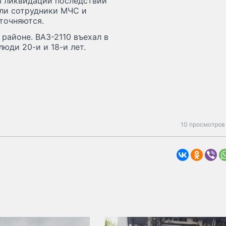
я ликвидации последствий
ыли сотрудники МЧС и
точняются.
районе. ВАЗ-2110 въехал в
юди 20-и и 18-и лет.
10 просмотров 