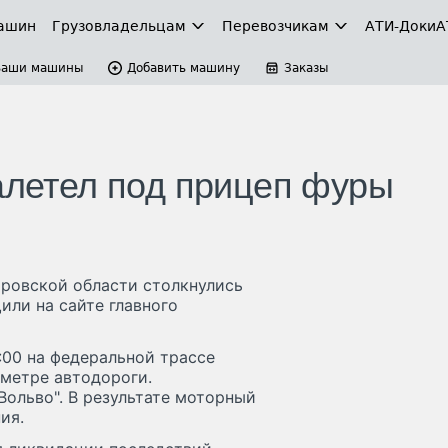
ашин
Грузовладельцам
Перевозчикам
АТИ-Доки
А
Ваши машины
Добавить машину
Заказы
залетел под прицеп фуры
ировской области столкнулись
или на сайте главного
:00 на федеральной трассе
ометре автодороги.
Вольво". В результате моторный
ия.