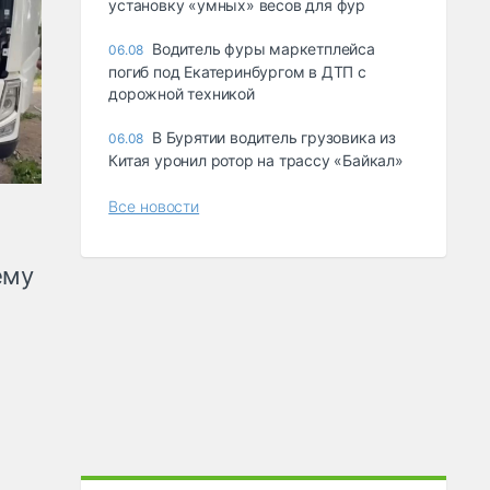
ycтaнoвкy «yмныx» вecoв для фyp
Водитель фуры маркетплейса
06.08
погиб под Екатеринбургом в ДТП с
дорожной техникой
В Бурятии водитель грузовика из
06.08
Китая уронил ротор на трассу «Байкал»
Все новости
ему