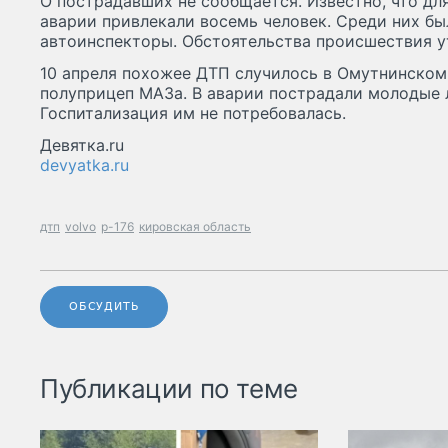
О пострадавших не сообщается. Известно, что дл
аварии привлекали восемь человек. Среди них б
автоинспекторы. Обстоятельства происшествия у
10 апреля похожее ДТП случилось в Омутнинском 
полуприцеп МАЗа. В аварии пострадали молодые л
Госпитализация им не потребовалась.
Девятка.ru
devyatka.ru
дтп
volvo
р-176
кировская область
ОБСУДИТЬ
Публикации по теме