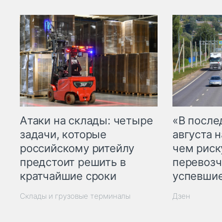
Атаки на склады: четыре
«В посл
задачи, которые
августа н
российскому ритейлу
чем рис
предстоит решить в
перевозч
кратчайшие сроки
успевшие
Склады и грузовые терминалы
Дзен