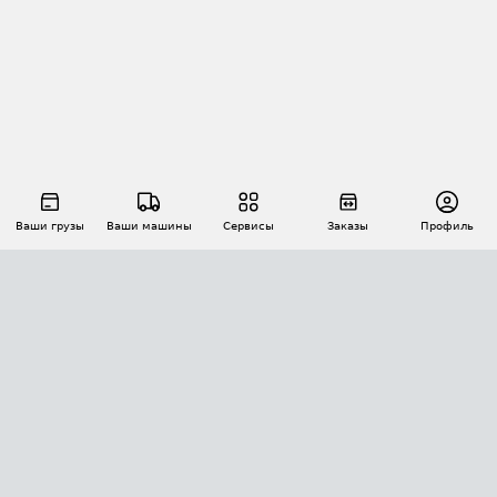
Ваши грузы
Ваши машины
Сервисы
Заказы
Профиль
АВТОМАТИЗАЦИЯ ПЕРЕВОЗОК
Площадки
Заказы
Торги
Тендеры
АТИ-Доки
GPS-мониторинг
АТИ Мессенджер
Цепочки грузов
API ATI.SU
ПОЛЕЗНОЕ