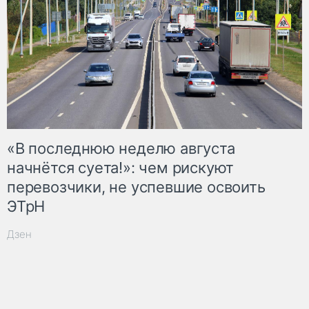
«В последнюю неделю августа
начнётся суета!»: чем рискуют
перевозчики, не успевшие освоить
ЭТрН
Дзен