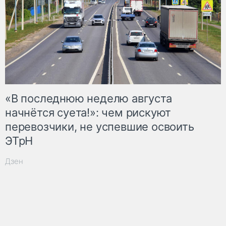
«В последнюю неделю августа
начнётся суета!»: чем рискуют
перевозчики, не успевшие освоить
ЭТрН
Дзен