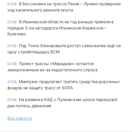
В Бессоновке на трассе Пенза – Лунино проверили
07.08
ход капитального ремонта моста
В Ивановской области на год раньше привели в
07.08
порядок 5 км автодороги Ильинское-Хованское –
Кулачево
Под Тосно блокировали доступ самосвалов ещё на
07.08
одну стройплощадку ВСМ
Проект трассы «Меридиан» остается
07.08
замороженным из-за недостаточного спроса
Минтранс предлагает тратить средства дорожных
07.08
фондов на защиту трасс от БПЛА
На развязке КАД с Пулковским шоссе перекроют
07.08
две полосы движения
Все новости