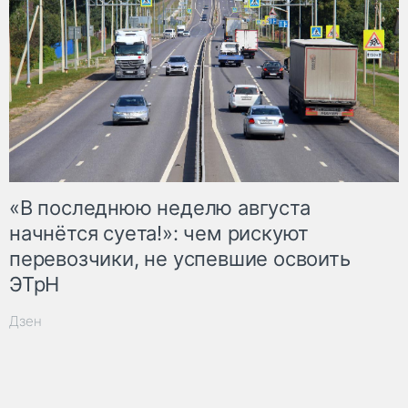
«В последнюю неделю августа
начнётся суета!»: чем рискуют
перевозчики, не успевшие освоить
ЭТрН
Дзен