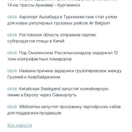
14 км трассы Армавир – Курганинск
Аэропорт Ашхабада в Туркменистане стал узлом
08.08
для новых регулярных грузовых рейсов Air Belgium
Ростовская область отправила партию
08.08
субпродуктов птицы в Китай
Под Смоленском Россельхознадзор задержал 12
08.08
тонн контрафактных помидоров
Названа причина задержки грузоперевозок между
08.08
Грузией и Азербайджаном
Китайская Sealegend запустит контейнерную
08.08
линию в Европу через Севморпуть
Wildberries запустит программу партнёрских хабов
08.08
для поддержки продавцов
Все новости