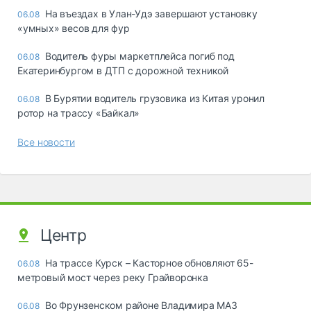
Ha въeздax в Улaн-Удэ зaвepшaют ycтaнoвкy
06.08
«yмныx» вecoв для фyp
Водитель фуры маркетплейса погиб под
06.08
Екатеринбургом в ДТП с дорожной техникой
В Бурятии водитель грузовика из Китая уронил
06.08
ротор на трассу «Байкал»
Все новости
Центр
На трассе Курск – Касторное обновляют 65-
06.08
метровый мост через реку Грайворонка
Во Фрунзенском районе Владимира МАЗ
06.08