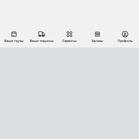
Ваши грузы
Ваши машины
Сервисы
Заказы
Профиль
АВТОМАТИЗАЦИЯ ПЕРЕВОЗОК
Площадки
Заказы
Торги
Тендеры
АТИ-Доки
GPS-мониторинг
АТИ Мессенджер
Цепочки грузов
API ATI.SU
ПОЛЕЗНОЕ
Расчет расстояний
БЕЗОПАСНОСТЬ
Академия ATI.SU
ATI.SU о безопасности