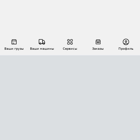
Ваши грузы
Ваши машины
Сервисы
Заказы
Профиль
АВТОМАТИЗАЦИЯ ПЕРЕВОЗОК
Площадки
Заказы
Торги
Тендеры
АТИ-Доки
GPS-мониторинг
АТИ Мессенджер
Цепочки грузов
API ATI.SU
ПОЛЕЗНОЕ
Расчет расстояний
БЕЗОПАСНОСТЬ