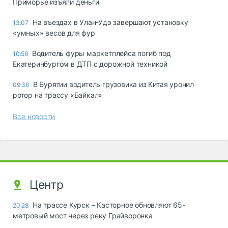
Приморье изъяли деньги
Ha въeздax в Улaн-Удэ зaвepшaют ycтaнoвкy
13:07
«yмныx» вecoв для фyp
Водитель фуры маркетплейса погиб под
10:56
Екатеринбургом в ДТП с дорожной техникой
В Бурятии водитель грузовика из Китая уронил
09:36
ротор на трассу «Байкал»
Все новости
Центр
На трассе Курск – Касторное обновляют 65-
20:28
метровый мост через реку Грайворонка