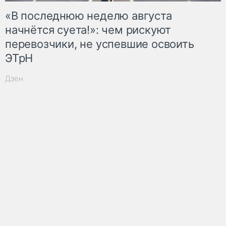
«В последнюю неделю августа
начнётся суета!»: чем рискуют
перевозчики, не успевшие освоить
ЭТрН
Дзен