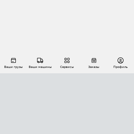
Ваши грузы
Ваши машины
Сервисы
Заказы
Профиль
АВТОМАТИЗАЦИЯ ПЕРЕВОЗОК
Площадки
Заказы
Торги
Тендеры
АТИ-Доки
GPS-мониторинг
АТИ Мессенджер
Цепочки грузов
API ATI.SU