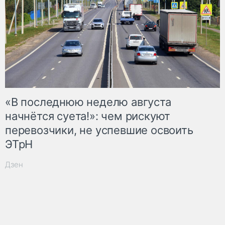
«В последнюю неделю августа
начнётся суета!»: чем рискуют
перевозчики, не успевшие освоить
ЭТрН
Дзен