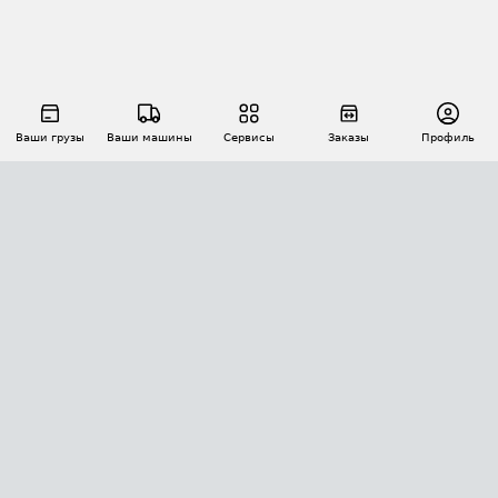
Ваши грузы
Ваши машины
Сервисы
Заказы
Профиль
АВТОМАТИЗАЦИЯ ПЕРЕВОЗОК
Площадки
Заказы
Торги
Тендеры
АТИ-Доки
GPS-мониторинг
АТИ Мессенджер
Цепочки грузов
API ATI.SU
ПОЛЕЗНОЕ
Расчет расстояний
БЕЗОПАСНОСТЬ
Академия ATI.SU
ATI.SU о безопасности
Звезды ATI.SU на вашем сайте