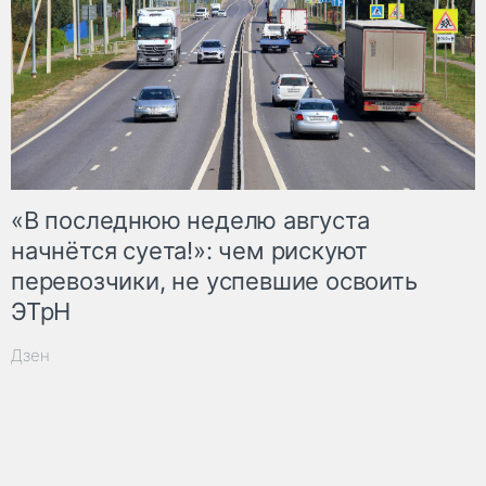
«В последнюю неделю августа
начнётся суета!»: чем рискуют
перевозчики, не успевшие освоить
ЭТрН
Дзен