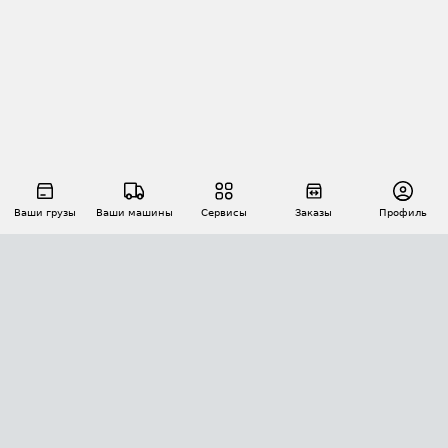
Ваши грузы
Ваши машины
Сервисы
Заказы
Профиль
АВТОМАТИЗАЦИЯ ПЕРЕВОЗОК
Площадки
Заказы
Торги
Тендеры
АТИ-Доки
GPS-мониторинг
АТИ Мессенджер
Цепочки грузов
API ATI.SU
ПОЛЕЗНОЕ