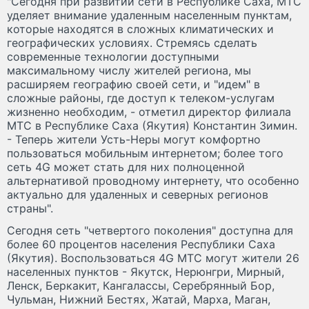
"Сегодня при развитии сети в Республике Саха, МТС
уделяет внимание удаленным населенным пунктам,
которые находятся в сложных климатических и
географических условиях. Стремясь сделать
современные технологии доступными
максимальному числу жителей региона, мы
расширяем географию своей сети, и "идем" в
сложные районы, где доступ к телеком-услугам
жизненно необходим, - отметил директор филиала
МТС в Республике Саха (Якутия) Константин Зимин.
- Теперь жители Усть-Неры могут комфортно
пользоваться мобильным интернетом; более того
сеть 4G может стать для них полноценной
альтернативой проводному интернету, что особенно
актуально для удаленных и северных регионов
страны".
Сегодня сеть "четвертого поколения" доступна для
более 60 процентов населения Республики Саха
(Якутия). Воспользоваться 4G МТС могут жители 26
населенных пунктов - Якутск, Нерюнгри, Мирный,
Ленск, Беркакит, Кангалассы, Серебрянный Бор,
Чульман, Нижний Бестях, Жатай, Марха, Маган,