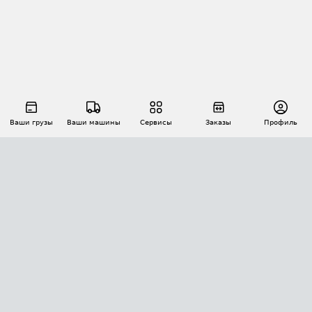
Ваши грузы
Ваши машины
Сервисы
Заказы
Профиль
АВТОМАТИЗАЦИЯ ПЕРЕВОЗОК
Площадки
Заказы
Торги
Тендеры
АТИ-Доки
GPS-мониторинг
АТИ Мессенджер
Цепочки грузов
API ATI.SU
ПОЛЕЗНОЕ
Расчет расстояний