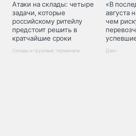
Атаки на склады: четыре
«В посл
задачи, которые
августа н
российскому ритейлу
чем рис
предстоит решить в
перевозч
кратчайшие сроки
успевшие
Склады и грузовые терминалы
Дзен