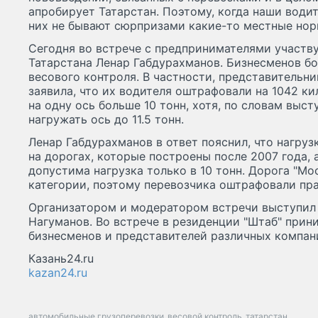
апробирует Татарстан. Поэтому, когда наши водит
них не бывают сюрпризами какие-то местные нор
Сегодня во встрече с предпринимателями участв
Татарстана Ленар Габдурахманов. Бизнесменов б
весового контроля. В частности, представительн
заявила, что их водителя оштрафовали на 1042 к
на одну ось больше 10 тонн, хотя, по словам выс
нагружать ось до 11.5 тонн.
Ленар Габдурахманов в ответ пояснил, что нагрузк
на дорогах, которые построены после 2007 года, 
допустима нагрузка только в 10 тонн. Дорога "Мо
категории, поэтому перевозчика оштрафовали пр
Организатором и модератором встречи выступил
Нагуманов. Во встрече в резиденции "Штаб" прин
бизнесменов и представителей различных компан
Казань24.ru
kazan24.ru
автомобильные грузоперевозки
весовой контроль
татарстан