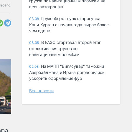
грузов по навигационным пломбам на
всего.
весь автотранзит
Грузооборот пункта пропуска
03.08
Кани-Курган с начала года вырос более
чем вдвое
В ЕАЭС стартовал второй этап
03.08
отслеживания грузов по
навигационным пломбам
На МАПП "Билясувар" таможни
02.08
Азербайджана и Ирана договорились
ускорить оформление фур
Все новости
ора