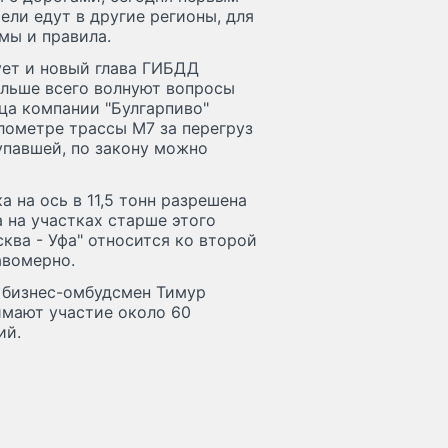
ели едут в другие регионы, для
мы и правила.
ует и новый глава ГИБДД
ольше всего волнуют вопросы
ица компании "Булгарпиво"
илометре трассы М7 за перегруз
тупавшей, по закону можно
а на ось в 11,5 тонн разрешена
а на участках старше этого
сква - Уфа" относится ко второй
авомерно.
 бизнес-омбудсмен Тимур
имают участие около 60
ий.