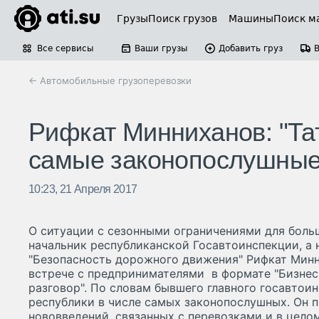
Грузы
Поиск грузов
Машины
Поиск м
Все сервисы
Ваши грузы
Добавить груз
← Автомобильные грузоперевозки
Рифкат Минниханов: "Тат
самые законопослушные
10:23, 21 Апреля 2017
О ситуации с сезонными ограничениями для больш
начальник республиканской Госавтоинспекции, а
"Безопасность дорожного движения" Рифкат Минн
встрече с предпринимателями в формате "Бизнес
разговор". По словам бывшего главного госавтоин
республики в числе самых законопослушных. Он п
нововведений, связанных с перевозками и в цело