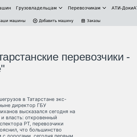
ашин
Грузовладельцам
Перевозчикам
АТИ-Доки
А
Ваши машины
Добавить машину
Заказы
арстанские перевозчики -
"
егрузов в Татарстане экс-
 ныне директор ГБУ
иханов высказался сегодня на
 и власть: откровенный
спектора РТ, перевозчики
ояснил, что большинство
м с дорогами, сегодня первым