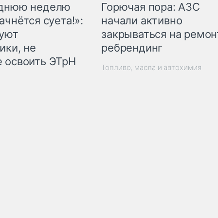
Горючая пора: АЗС
еднюю неделю
начали активно
ачнётся суета!»:
закрываться на ремон
куют
ребрендинг
ики, не
 освоить ЭТрН
Топливо, масла и автохимия