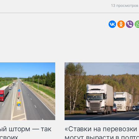
13 просмотров 
«Ставки на перевозки
ый шторм — так
могут вырасти в полт
 своих