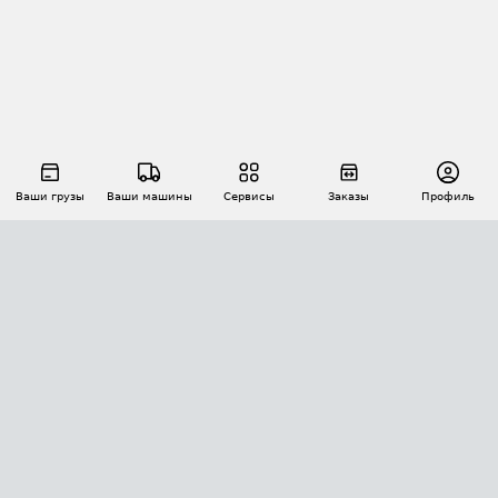
Ваши грузы
Ваши машины
Сервисы
Заказы
Профиль
АВТОМАТИЗАЦИЯ ПЕРЕВОЗОК
Площадки
Заказы
Торги
Тендеры
АТИ-Доки
GPS-мониторинг
АТИ Мессенджер
Цепочки грузов
API ATI.SU
ПОЛЕЗНОЕ
Расчет расстояний