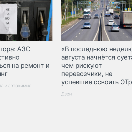
пора: АЗС
«В последнюю недел
ктивно
августа начнётся суета
ься на ремонт и
чем рискуют
инг
перевозчики, не
успевшие освоить ЭТ
ла и автохимия
Дзен