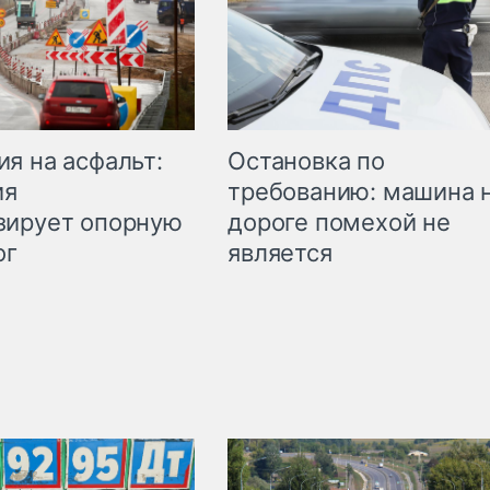
Остановка по
я на асфальт:
требованию: машина 
ия
дороге помехой не
зирует опорную
является
ог