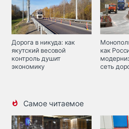
Дорога в никуда: как
Монополи
якутский весовой
как Росс
контроль душит
модерни
экономику
сеть дор
Самое читаемое