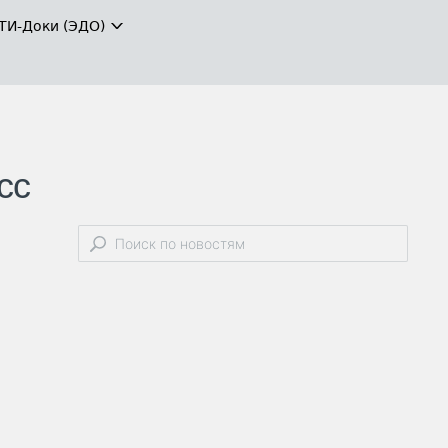
ТИ-Доки (ЭДО)
сс