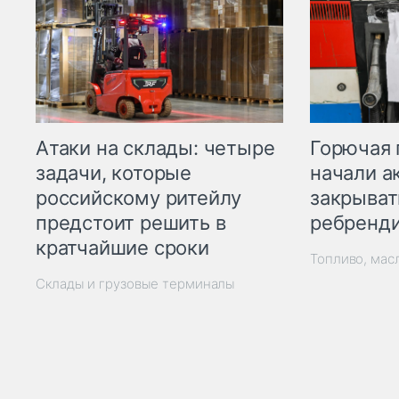
Горючая 
Атаки на склады: четыре
начали а
задачи, которые
закрыват
российскому ритейлу
ребренд
предстоит решить в
кратчайшие сроки
Топливо, мас
Склады и грузовые терминалы