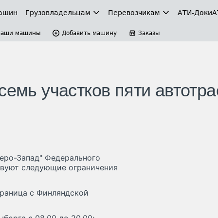
ашин
Грузовладельцам
Перевозчикам
АТИ-Доки
А
Ваши машины
Добавить машину
Заказы
семь участков пяти автотра
веро-Запад" Федерального
ствуют следующие ограничения
граница с Финляндской