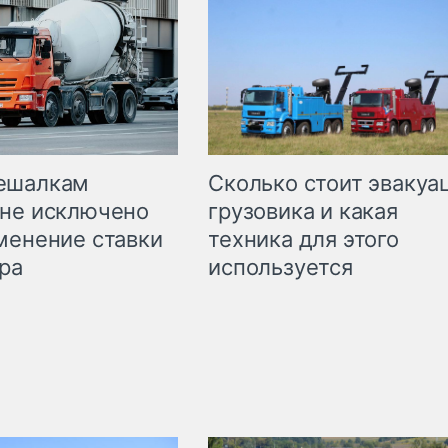
Сколько стоит эвакуа
ешалкам
грузовика и какая
не исключено
техника для этого
менение ставки
используется
ра