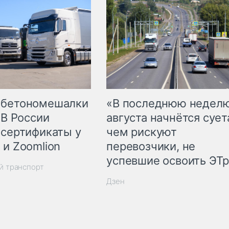
 бетономешалки
«В последнюю недел
 В России
августа начнётся суета
 сертификаты у
чем рискуют
 и Zoomlion
перевозчики, не
успевшие освоить ЭТ
й транспорт
Дзен