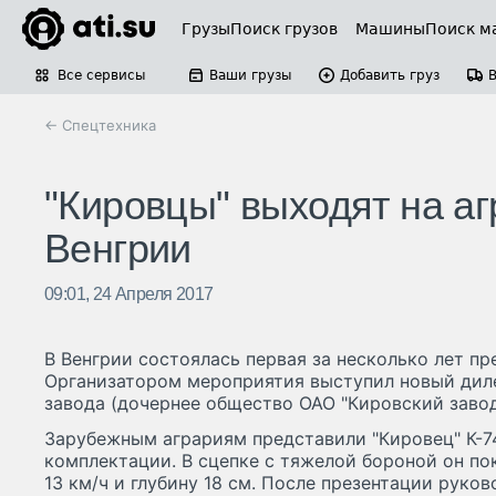
Грузы
Поиск грузов
Машины
Поиск м
Все сервисы
Ваши грузы
Добавить груз
← Спецтехника
"Кировцы" выходят на 
Венгрии
09:01, 24 Апреля 2017
В Венгрии состоялась первая за несколько лет пр
Организатором мероприятия выступил новый дил
завода (дочернее общество ОАО "Кировский завод"
Зарубежным аграриям представили "Кировец" К-7
комплектации. В сцепке с тяжелой бороной он по
13 км/ч и глубину 18 см. После презентации руко