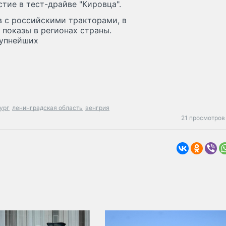
тие в тест-драйве "Кировца".
в с российскими тракторами, в
показы в регионах страны.
рупнейших
ург
ленинградская область
венгрия
21 просмотров