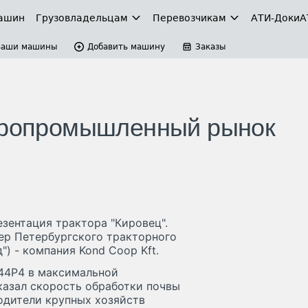
ашин
Грузовладельцам
Перевозчикам
АТИ-Доки
А
Ваши машины
Добавить машину
Заказы
агропромышленный рынок
езентация трактора "Кировец".
ер Петербургского тракторного
) - компания Kond Coop Kft.
44Р4 в максимальной
казал скорость обработки почвы
водители крупных хозяйств