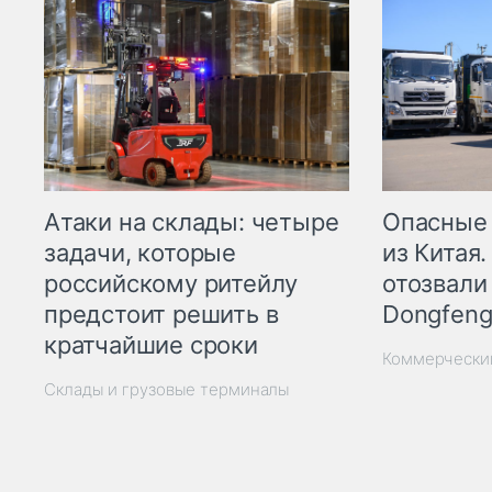
Опасные
Атаки на склады: четыре
из Китая.
задачи, которые
отозвали
российскому ритейлу
Dongfeng
предстоит решить в
кратчайшие сроки
Коммерчески
Склады и грузовые терминалы