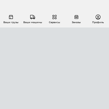
Ваши грузы
Ваши машины
Сервисы
Заказы
Профиль
АВТОМАТИЗАЦИЯ ПЕРЕВОЗОК
Площадки
Заказы
Торги
Тендеры
АТИ-Доки
GPS-мониторинг
АТИ Мессенджер
Цепочки грузов
API ATI.SU
ПОЛЕЗНОЕ
Расчет расстояний
БЕЗОПАСНОСТЬ
Академия ATI.SU
ATI.SU о безопасности
Звезды ATI.SU на вашем сайте
КОНТАКТЫ И ТАРИФЫ
Памятка по проверке контрагентов
Индекс ATI.SU FTL РФ