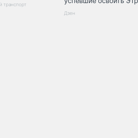
успевшие освоить ЭТ
й транспорт
Дзен