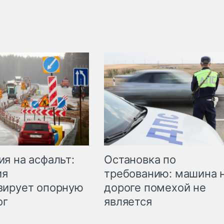
Остановка по
я на асфальт:
требованию: машина 
ия
дороге помехой не
зирует опорную
является
ог