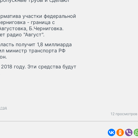
пропускные трубы и сделают
орматива участки федеральной
ерниговка - граница с
вгустовка, Б.Черниговка.
т радио "Август".
ласть получит 1,8 миллиарда
вил министр транспорта РФ
он.
 2018 году. Эти средства будут
.
 год
12 просмотров