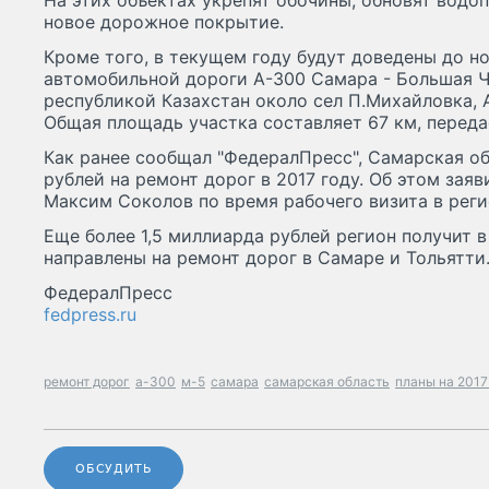
На этих объектах укрепят обочины, обновят водо
новое дорожное покрытие.
Кроме того, в текущем году будут доведены до н
автомобильной дороги А-300 Самара - Большая Ч
республикой Казахстан около сел П.Михайловка, А
Общая площадь участка составляет 67 км, передае
Как ранее сообщал "ФедералПресс", Самарская об
рублей на ремонт дорог в 2017 году. Об этом зая
Максим Соколов по время рабочего визита в реги
Еще более 1,5 миллиарда рублей регион получит в
направлены на ремонт дорог в Самаре и Тольятти
ФедералПресс
fedpress.ru
ремонт дорог
а-300
м-5
самара
самарская область
планы на 2017
ОБСУДИТЬ