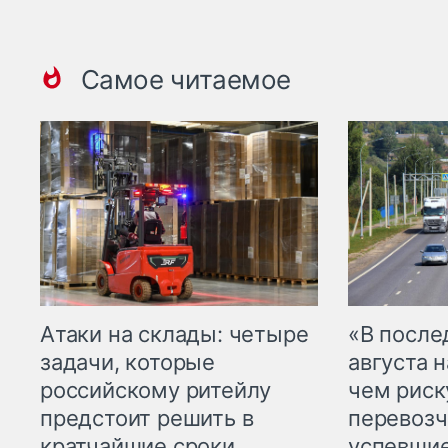
Самое читаемое
Атаки на склады: четыре
«В посл
задачи, которые
августа н
российскому ритейлу
чем рис
предстоит решить в
перевозч
кратчайшие сроки
успевшие