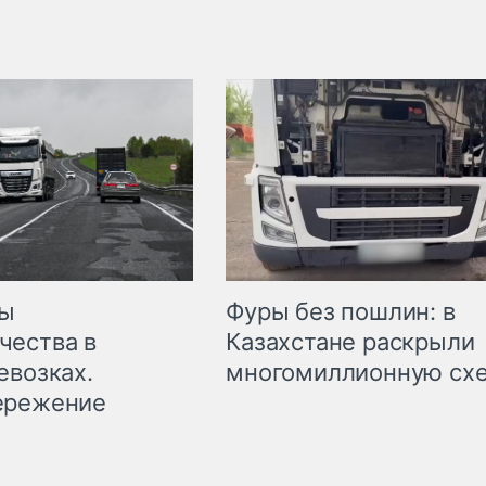
мы
Фуры без пошлин: в
чества в
Казахстане раскрыли
евозках.
многомиллионную сх
ережение