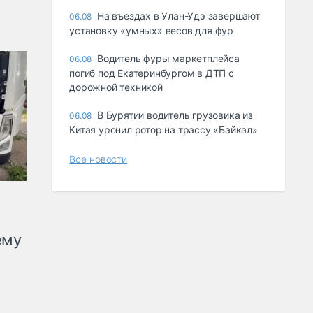
Ha въeздax в Улaн-Удэ зaвepшaют
06.08
ycтaнoвкy «yмныx» вecoв для фyp
Водитель фуры маркетплейса
06.08
погиб под Екатеринбургом в ДТП с
дорожной техникой
В Бурятии водитель грузовика из
06.08
Китая уронил ротор на трассу «Байкал»
Все новости
ему