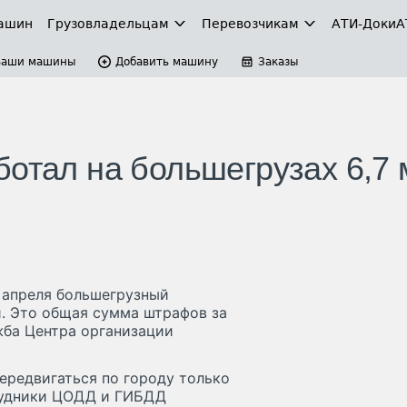
ашин
Грузовладельцам
Перевозчикам
АТИ-Доки
А
Ваши машины
Добавить машину
Заказы
ботал на большегрузах 6,7
5 апреля большегрузный
й. Это общая сумма штрафов за
жба Центра организации
ередвигаться по городу только
трудники ЦОДД и ГИБДД