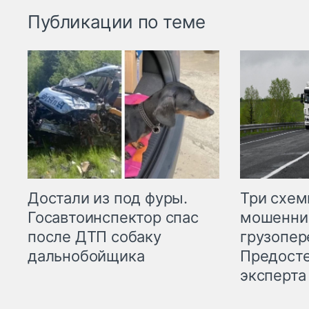
Публикации по теме
Три схе
Достали из под фуры.
мошенни
Госавтоинспектор спас
грузопер
после ДТП собаку
Предост
дальнобойщика
эксперта