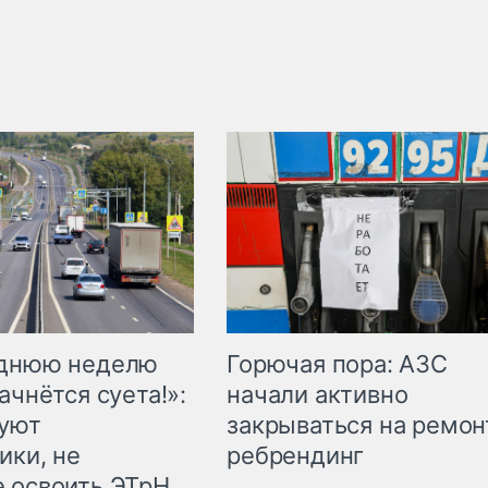
Горючая пора: АЗС
еднюю неделю
начали активно
ачнётся суета!»:
закрываться на ремон
куют
ребрендинг
ики, не
 освоить ЭТрН