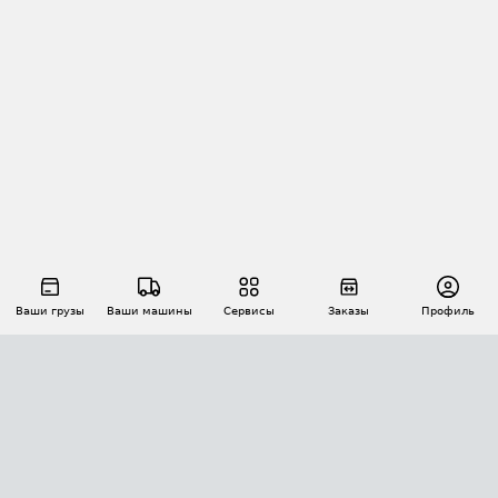
Ваши грузы
Ваши машины
Сервисы
Заказы
Профиль
АВТОМАТИЗАЦИЯ ПЕРЕВОЗОК
Площадки
Заказы
Торги
Тендеры
АТИ-Доки