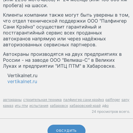
пробега) на шасси.
Клиенты компании также могут быть уверены в том,
что отдел технической поддержки ООО "Палфингер
Сани Крэйнз" осуществит гарантийный и
постгарантийный сервис всех проданных
автокранов напрямую или через надёжных
авторизованных сервисных партнеров.
Автокраны производятся на двух предприятиях в
России - на заводе ООО "Велмаш-С" в Великих
Луках и предприятии "ИТЦ ПТМ" в Хабаровске.
Vertikalnet.ru
vertikalnet.ru
автокраны
строительная техника
палфингер сани крэйнз
palfinger
sany
камаз
итц птм
испытания
хабаровск
хабаровский край
дфо
24 просмотров всего.
ОБСУДИТЬ