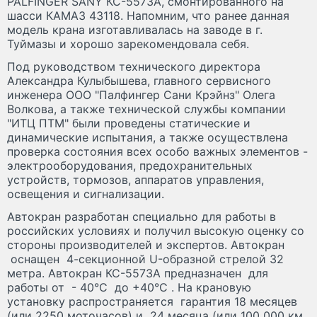
PALFINGER SANY КС-5573А, смонтированного на
шасси КАМАЗ 43118. Напомним, что ранее данная
модель крана изготавливалась на заводе в г.
Туймазы и хорошо зарекомендовала себя.
Под руководством технического директора
Александра Кулыбышева, главного сервисного
инженера ООО "Палфингер Сани Крэйнз" Олега
Волкова, а также технической службы компании
"ИТЦ ПТМ" были проведены статические и
динамические испытания, а также осуществлена
проверка состояния всех особо важных элементов -
электрооборудования, предохранительных
устройств, тормозов, аппаратов управления,
освещения и сигнализации.
Автокран разработан специально для работы в
российских условиях и получил высокую оценку со
стороны производителей и экспертов. Автокран
оснащен 4-секционной U-образной стрелой 32
метра. Автокран КС-5573А предназначен для
работы от - 40°С до +40°С . На крановую
установку распространяется гарантия 18 месяцев
(или 2250 моточасов) и 24 месяца (или 100 000 км