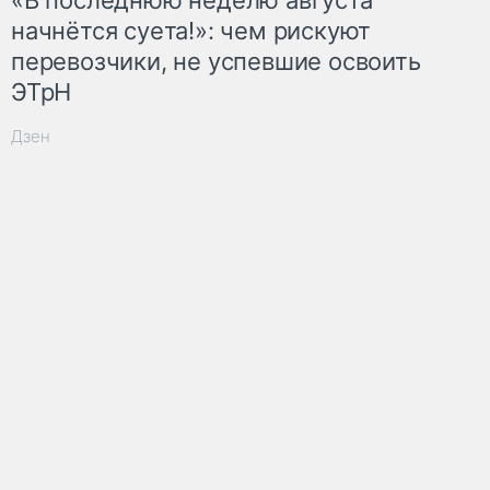
начнётся суета!»: чем рискуют
перевозчики, не успевшие освоить
ЭТрН
Дзен