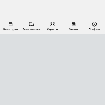
Ваши грузы
Ваши машины
Сервисы
Заказы
Профиль
АВТОМАТИЗАЦИЯ ПЕРЕВОЗОК
Площадки
Заказы
Торги
Тендеры
АТИ-Доки
GPS-мониторинг
АТИ Мессенджер
Цепочки грузов
API ATI.SU
ПОЛЕЗНОЕ
Расчет расстояний
БЕЗОПАСНОСТЬ
Академия ATI.SU
ATI.SU о безопасности
Звезды ATI.SU на вашем сайте