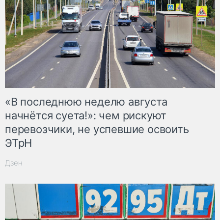
«В последнюю неделю августа
начнётся суета!»: чем рискуют
перевозчики, не успевшие освоить
ЭТрН
Дзен