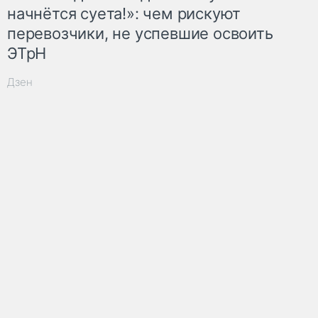
начнётся суета!»: чем рискуют
перевозчики, не успевшие освоить
ЭТрН
Дзен