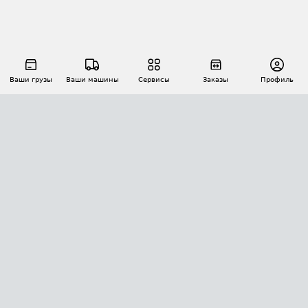
Ваши грузы
Ваши машины
Сервисы
Заказы
Профиль
АВТОМАТИЗАЦИЯ ПЕРЕВОЗОК
Площадки
Заказы
Торги
Тендеры
АТИ-Доки
GPS-мониторинг
АТИ Мессенджер
Цепочки грузов
API ATI.SU
ПОЛЕЗНОЕ
Расчет расстояний
БЕЗОПАСНОСТЬ
Академия ATI.SU
ATI.SU о безопасности
Звезды ATI.SU на вашем сайте
КОНТАКТЫ И ТАРИФЫ