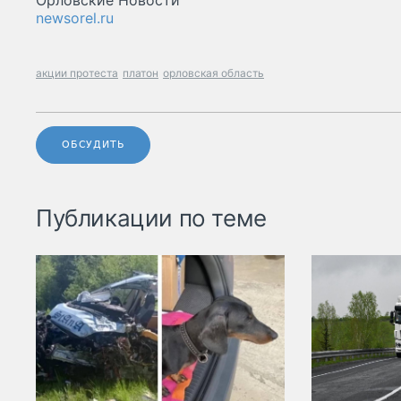
Орловские Новости
newsorel.ru
акции протеста
платон
орловская область
ОБСУДИТЬ
Публикации по теме