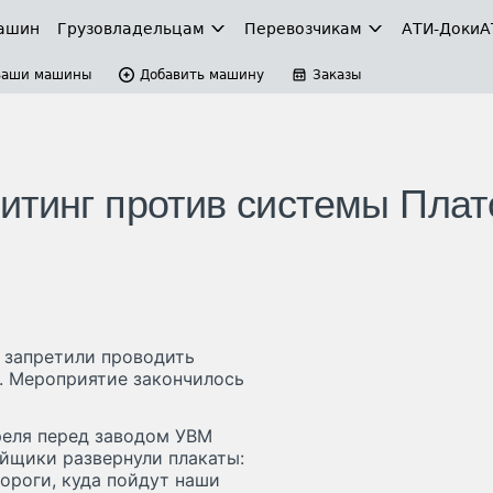
ашин
Грузовладельцам
Перевозчикам
АТИ-Доки
А
Ваши машины
Добавить машину
Заказы
итинг против системы Плат
 запретили проводить
. Мероприятие закончилось
реля перед заводом УВМ
ойщики развернули плакаты:
дороги, куда пойдут наши