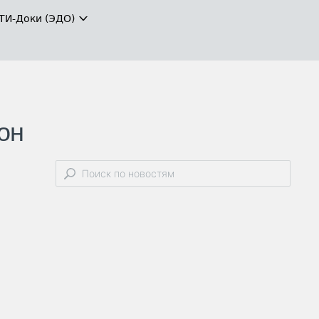
ТИ-Доки (ЭДО)
он