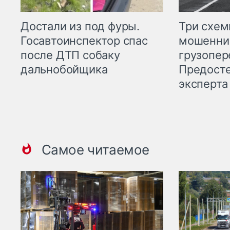
Три схе
Достали из под фуры.
мошенни
Госавтоинспектор спас
грузопер
после ДТП собаку
Предост
дальнобойщика
эксперта
Самое читаемое