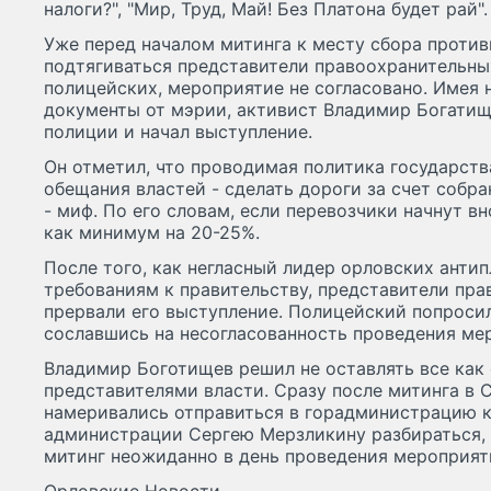
налоги?", "Мир, Труд, Май! Без Платона будет рай".
Уже перед началом митинга к месту сбора против
подтягиваться представители правоохранительных
полицейских, мероприятие не согласовано. Имея 
документы от мэрии, активист Владимир Богати
полиции и начал выступление.
Он отметил, что проводимая политика государств
обещания властей - сделать дороги за счет собр
- миф. По его словам, если перевозчики начнут в
как минимум на 20-25%.
После того, как негласный лидер орловских анти
требованиям к правительству, представители пр
прервали его выступление. Полицейский попроси
сославшись на несогласованность проведения ме
Владимир Боготищев решил не оставлять все как 
представителями власти. Сразу после митинга в
намеривались отправиться в горадминистрацию к
администрации Сергею Мерзликину разбираться, 
митинг неожиданно в день проведения мероприят