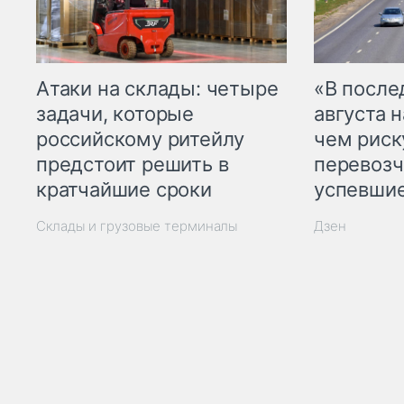
Атаки на склады: четыре
«В посл
задачи, которые
августа н
российскому ритейлу
чем рис
предстоит решить в
перевозч
кратчайшие сроки
успевшие
Склады и грузовые терминалы
Дзен