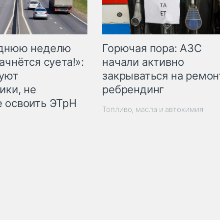
Горючая пора: АЗС
еднюю неделю
начали активно
ачнётся суета!»:
закрываться на ремон
куют
ребрендинг
ики, не
 освоить ЭТрН
Топливо, масла и автохимия