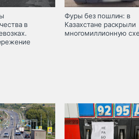
мы
Фуры без пошлин: в
чества в
Казахстане раскрыли
евозках.
многомиллионную сх
ережение