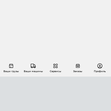
Ваши грузы
Ваши машины
Сервисы
Заказы
Профиль
АВТОМАТИЗАЦИЯ ПЕРЕВОЗОК
Площадки
Заказы
Торги
Тендеры
АТИ-Доки