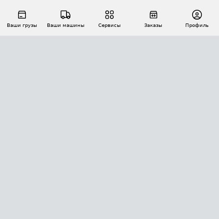
Ваши грузы
Ваши машины
Сервисы
Заказы
Профиль
АВТОМАТИЗАЦИЯ ПЕРЕВОЗОК
Площадки
Заказы
Торги
Тендеры
АТИ-Доки
GPS-мониторинг
АТИ Мессенджер
Цепочки грузов
API ATI.SU
ПОЛЕЗНОЕ
Расчет расстояний
БЕЗОПАСНОСТЬ
Академия ATI.SU
ATI.SU о безопасности
Звезды ATI.SU на вашем сайте
КОНТАКТЫ И ТАРИФЫ
Памятка по проверке контрагентов
Индекс ATI.SU FTL РФ
О системе ATI.SU
Светофор+
Средние ставки
ИНФОРМАЦИЯ
Контактная информация