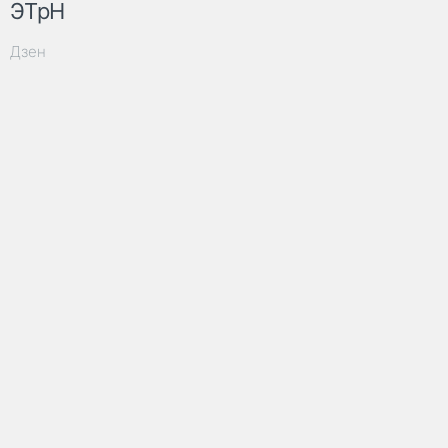
ЭТрН
Дзен