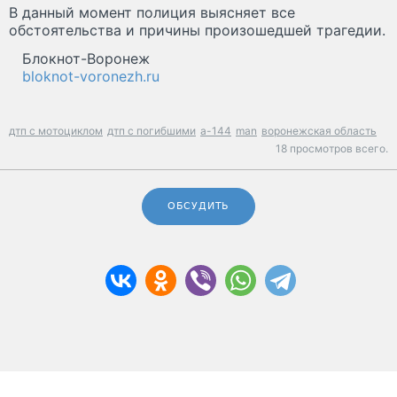
В данный момент полиция выясняет все
обстоятельства и причины произошедшей трагедии.
Блокнот-Воронеж
bloknot-voronezh.ru
дтп с мотоциклом
дтп с погибшими
а-144
man
воронежская область
18 просмотров всего.
ОБСУДИТЬ