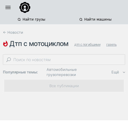
Найти грузы
Найти машины
← Новости
дтп с мотоциклом
дтп с погибшими
газель
архангельская область
Автомобильные
Популярные темы:
Ещё
грузоперевозки
Региональная
Все публикации
логистика
ЭДО, ИТ в
логистике
Дороги,
инфраструктура