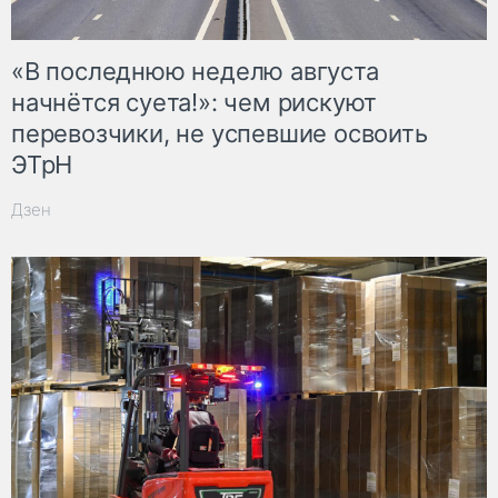
«В последнюю неделю августа
начнётся суета!»: чем рискуют
перевозчики, не успевшие освоить
ЭТрН
Дзен