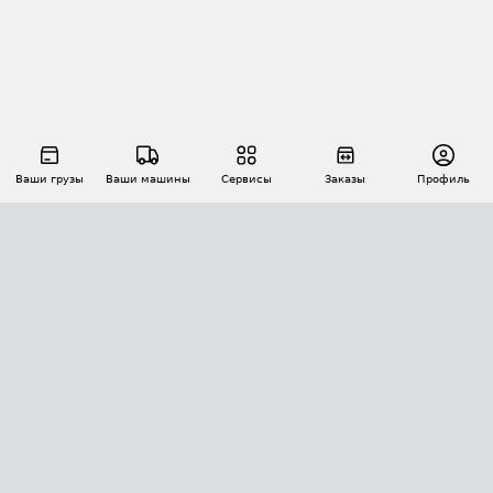
Ваши грузы
Ваши машины
Сервисы
Заказы
Профиль
АВТОМАТИЗАЦИЯ ПЕРЕВОЗОК
Площадки
Заказы
Торги
Тендеры
АТИ-Доки
GPS-мониторинг
АТИ Мессенджер
Цепочки грузов
API ATI.SU
ПОЛЕЗНОЕ
Расчет расстояний
БЕЗОПАСНОСТЬ