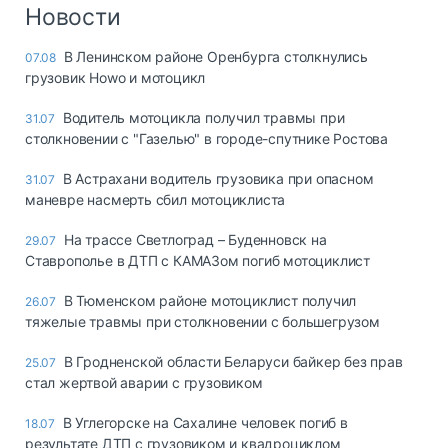
Логистика, грузы
Новости
Негабаритные и
В Ленинском районе Оренбурга столкнулись
07.08
опасные грузы
грузовик Howo и мотоцикл
Безопасность и
страхование
Водитель мотоцикла получил травмы при
31.07
столкновении с "Газелью" в городе-спутнике Ростова
Таможня и ВЭД
В Астрахани водитель грузовика при опасном
31.07
Склады и
маневре насмерть сбил мотоциклиста
грузовые
терминалы
На трассе Светлоград – Буденновск на
29.07
Коммерческий
Ставрополье в ДТП с КАМАЗом погиб мотоциклист
транспорт
В Тюменском районе мотоциклист получил
26.07
Спецтехника
тяжелые травмы при столкновении с большегрузом
Автосервис,
В Гродненской области Беларуси байкер без прав
25.07
запчасти, шины
стал жертвой аварии с грузовиком
Топливо, масла и
Дзен
автохимия
В Углегорске на Сахалине человек погиб в
18.07
результате ДТП с грузовиком и квадроциклом