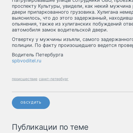
Патрулировавшие улицы сотрудники ОВО, проезжая 
проспекту Культуры, увидели, как некий мужчина
двери припаркованного грузовика. Хулигана неме
выяснилось, что до этого задержанный, находивш
опьянения, также из хулиганских побуждений отв
автомобиля замок водительской двери.
Отвертку у мужчины изъяли, самого задержанного
полиции. По факту произошедшего ведется прове
Водитель Петербурга
spbvoditel.ru
происшествие
санкт-петербург
ОБСУДИТЬ
Публикации по теме