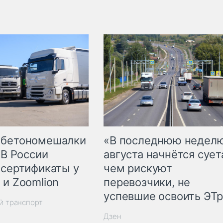
 бетономешалки
«В последнюю недел
 В России
августа начнётся суета
 сертификаты у
чем рискуют
 и Zoomlion
перевозчики, не
успевшие освоить ЭТ
й транспорт
Дзен