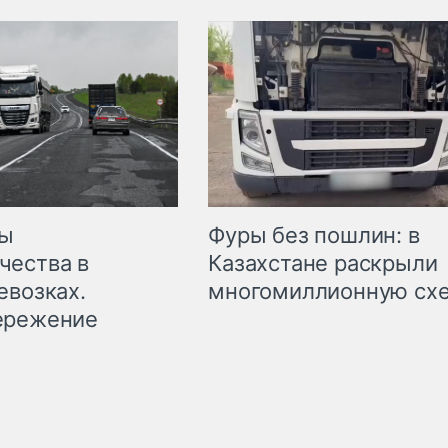
мы
Фуры без пошлин: в
чества в
Казахстане раскрыли
евозках.
многомиллионную сх
ережение