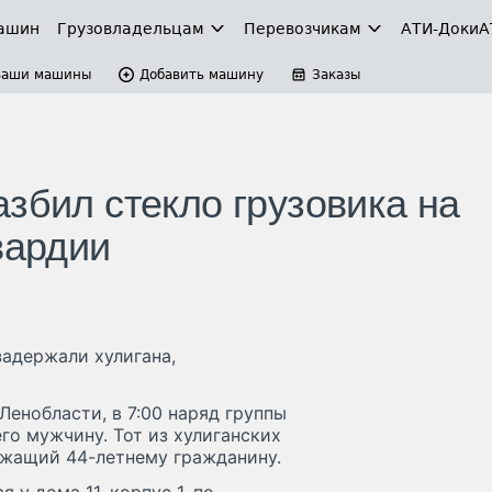
ашин
Грузовладельцам
Перевозчикам
АТИ-Доки
А
Ваши машины
Добавить машину
Заказы
збил стекло грузовика на
вардии
задержали хулигана,
Ленобласти, в 7:00 наряд группы
о мужчину. Тот из хулиганских
ежащий 44-летнему гражданину.