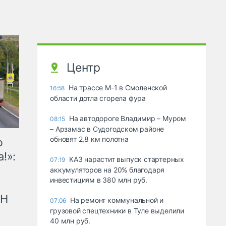
Центр
На трассе М-1 в Смоленской
16:58
области дотла сгорела фура
На автодороге Владимир – Муром
08:15
– Арзамас в Судогодском районе
обновят 2,8 км полотна
ю
!»:
КАЗ нарастит выпуск стартерных
07:19
аккумуляторов на 20% благодаря
инвестициям в 380 млн руб.
рН
На ремонт коммунальной и
07:06
грузовой спецтехники в Туле выделили
40 млн руб.