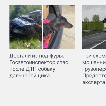
Три схе
Достали из под фуры.
мошенни
Госавтоинспектор спас
грузопер
после ДТП собаку
Предост
дальнобойщика
эксперта