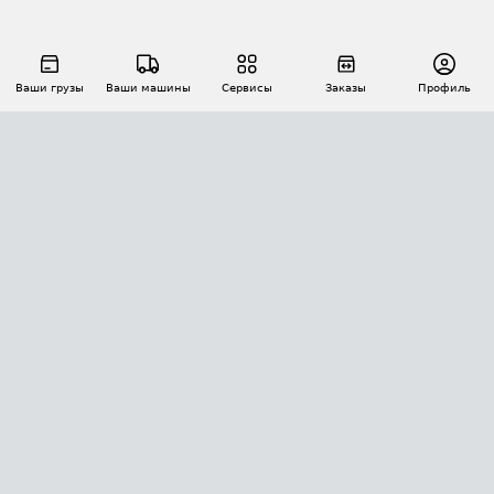
Ваши грузы
Ваши машины
Сервисы
Заказы
Профиль
АВТОМАТИЗАЦИЯ ПЕРЕВОЗОК
Площадки
Заказы
Торги
Тендеры
АТИ-Доки
GPS-мониторинг
АТИ Мессенджер
Цепочки грузов
API ATI.SU
ПОЛЕЗНОЕ
Расчет расстояний
БЕЗОПАСНОСТЬ
Академия ATI.SU
ATI.SU о безопасности
Звезды ATI.SU на вашем сайте
КОНТАКТЫ И ТАРИФЫ
Памятка по проверке контрагентов
Индекс ATI.SU FTL РФ
О системе ATI.SU