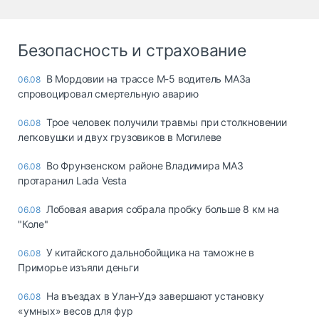
Безопасность и страхование
В Мордовии на трассе М-5 водитель МАЗа
06.08
спровоцировал смертельную аварию
Трое человек получили травмы при столкновении
06.08
легковушки и двух грузовиков в Могилеве
Во Фрунзенском районе Владимира МАЗ
06.08
протаранил Lada Vesta
Лобовая авария собрала пробку больше 8 км на
06.08
"Коле"
У китайского дальнобойщика на таможне в
06.08
Приморье изъяли деньги
Ha въeздax в Улaн-Удэ зaвepшaют ycтaнoвкy
06.08
«yмныx» вecoв для фyp