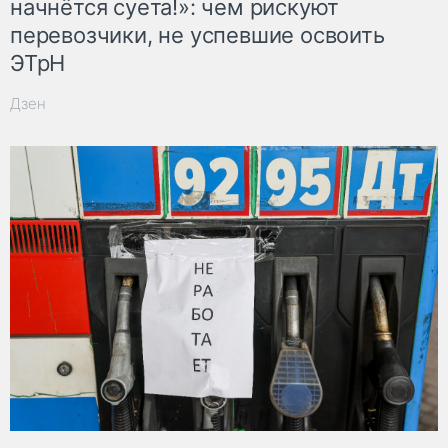
начнётся суета!»: чем рискуют
перевозчики, не успевшие освоить
ЭТрН
Дзен