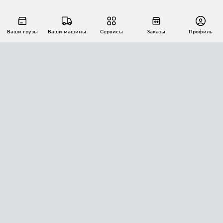
Ваши грузы
Ваши машины
Сервисы
Заказы
Профиль
АВТОМАТИЗАЦИЯ ПЕРЕВОЗОК
Площадки
Заказы
Торги
Тендеры
АТИ-Доки
GPS-мониторинг
АТИ Мессенджер
Цепочки грузов
API ATI.SU
ПОЛЕЗНОЕ
Расчет расстояний
БЕЗОПАСНОСТЬ
Академия ATI.SU
ATI.SU о безопасности
Звезды ATI.SU на вашем сайте
КОНТАКТЫ И ТАРИФЫ
Памятка по проверке контрагентов
Индекс ATI.SU FTL РФ
О системе ATI.SU
Светофор+
Средние ставки
ИНФОРМАЦИЯ