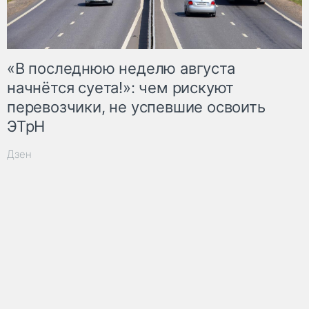
«В последнюю неделю августа
начнётся суета!»: чем рискуют
перевозчики, не успевшие освоить
ЭТрН
Дзен