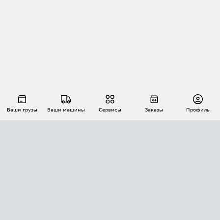
Ваши грузы
Ваши машины
Сервисы
Заказы
Профиль
АВТОМАТИЗАЦИЯ ПЕРЕВОЗОК
Площадки
Заказы
Торги
Тендеры
АТИ-Доки
GPS-мониторинг
АТИ Мессенджер
Цепочки грузов
API ATI.SU