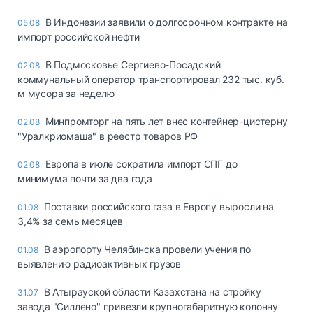
В Индонезии заявили о долгосрочном контракте на
05.08
импорт российской нефти
В Подмосковье Сергиево-Посадский
02.08
коммунальный оператор транспортировал 232 тыс. куб.
м мусора за неделю
Минпромторг на пять лет внес контейнер-цистерну
02.08
"Уралкриомаша" в реестр товаров РФ
Европа в июле сократила импорт СПГ до
02.08
минимума почти за два года
Поставки российского газа в Европу выросли на
01.08
3,4% за семь месяцев
В аэропорту Челябинска провели учения по
01.08
выявлению радиоактивных грузов
В Атырауской области Казахстана на стройку
31.07
завода "Силлено" привезли крупногабаритную колонну