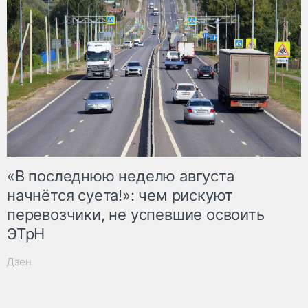
«В последнюю неделю августа
начнётся суета!»: чем рискуют
перевозчики, не успевшие освоить
ЭТрН
Дзен