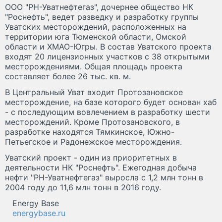
ООО "РН-Уватнефтегаз", дочернее общество НК
"Роснефть", ведет разведку и разработку группы
Уватских месторождений, расположенных на
территории юга Тюменской области, Омской
области и ХМАО-Югры. В состав Уватского проекта
входят 20 лицензионных участков с 38 открытыми
месторождениями. Общая площадь проекта
составляет более 26 тыс. кв. м.
В Центральный Уват входит Протозановское
месторождение, на базе которого будет основан хаб
- с последующим вовлечением в разработку шести
месторождений. Кроме Протозановского, в
разработке находятся Тямкинское, Южно-
Петьегское и Радонежское месторождения.
Уватский проект - один из приоритетных в
деятельности НК "Роснефть". Ежегодная добыча
нефти "РН-Уватнефтегаз" выросла с 1,2 млн тонн в
2004 году до 11,6 млн тонн в 2016 году.
Energy Base
energybase.ru